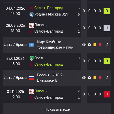
Салют-Белгород
6
04.04.2026
0
0
0
0
В
15:00
Родина Москва U21
0
Липецк
1
28.03.2026
0
0
0
0
Н
18:00
Салют-Белгород
1
Мир:
Клубные
Дата / Время
Г
И
товарищеские матчи
Орел
0
29.01.2026
0
0
0
0
В
13:00
Салют-Белгород
4
Россия:
ФНЛ 2 -
Дата / Время
Г
И
Дивизион B
Липецк
2
01.11.2025
0
0
0
0
П
19:00
Салют-Белгород
1
Показать ещё