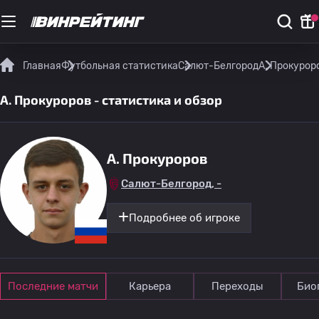
Главная
Футбольная статистика
Салют-Белгород
A. Прокурор
A. Прокуроров - статистика и обзор
A. Прокуроров
Салют-Белгород, -
Подробнее об игроке
Последние матчи
Карьера
Переходы
Био