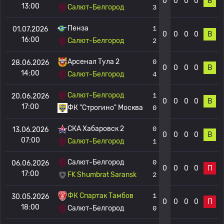
0
0
0
0
В
13:00
Салют-Белгород
3
Пенза
1
01.07.2026
0
0
0
0
В
16:00
Салют-Белгород
2
Арсенал Тула 2
0
28.06.2026
0
0
0
0
В
14:00
Салют-Белгород
4
Салют-Белгород
1
20.06.2026
0
0
0
0
В
17:00
ФК "Строгино" Москва
0
СКА Хабаровск 2
0
13.06.2026
0
0
0
0
В
07:00
Салют-Белгород
1
Салют-Белгород
0
06.06.2026
0
0
0
0
П
17:00
FK Shumbrat Saransk
2
ФК Спартак Тамбов
1
30.05.2026
0
0
0
0
П
18:00
Салют-Белгород
0