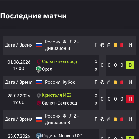
Последние матчи
Россия:
ФНЛ 2 -
Дата / Время
Г
И
Дивизион B
Салют-Белгород
3
01.08.2026
0
0
0
0
В
17:00
Орел
0
Дата / Время
Россия:
Кубок
Г
И
Кристалл МЕЗ
3
28.07.2026
0
0
0
0
П
19:00
Салют-Белгород
0
Россия:
ФНЛ 2 -
Дата / Время
Г
И
Дивизион B
Родина Москва U21
1
25.07.2026