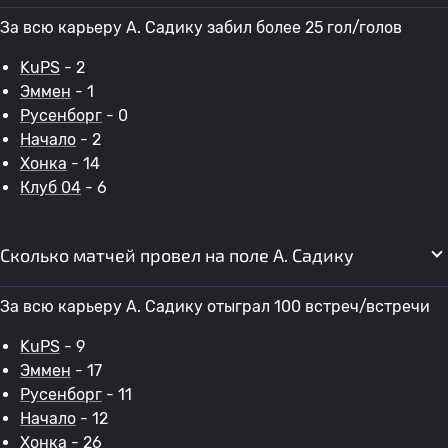
За всю карьеру A. Садику забил более 25 гол/голов
KuPS
- 2
Эммен
- 1
Русенборг
- 0
Начало
- 2
Хонка
- 14
Клуб 04
- 6
Сколько матчей провел на поле A. Садику
За всю карьеру A. Садику отыграл 100 встреч/встречи
KuPS
- 9
Эммен
- 17
Русенборг
- 11
Начало
- 12
Хонка
- 26