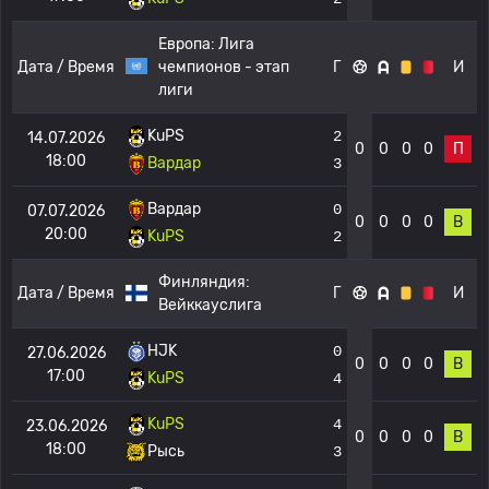
Европа:
Лига
Дата / Время
чемпионов - этап
Г
И
лиги
KuPS
2
14.07.2026
0
0
0
0
П
18:00
Вардар
3
Вардар
0
07.07.2026
0
0
0
0
В
20:00
KuPS
2
Финляндия:
Дата / Время
Г
И
Вейккауслига
HJK
0
27.06.2026
0
0
0
0
В
17:00
KuPS
4
KuPS
4
23.06.2026
0
0
0
0
В
18:00
Рысь
3