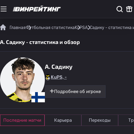
Главная
Футбольная статистика
KuPS
A. Садику - статистика 
A. Садику - статистика и обзор
A. Садику
KuPS, -
Подробнее об игроке
Последние матчи
Карьера
Переходы
Тр