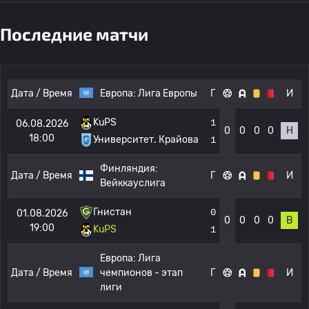
Последние матчи
Дата / Время
Европа:
Лига Европы
Г
И
KuPS
1
06.08.2026
0
0
0
0
Н
18:00
Университет. Крайова
1
Финляндия:
Дата / Время
Г
И
Вейккауслига
Гнистан
0
01.08.2026
0
0
0
0
В
19:00
KuPS
1
Европа:
Лига
Дата / Время
чемпионов - этап
Г
И
лиги