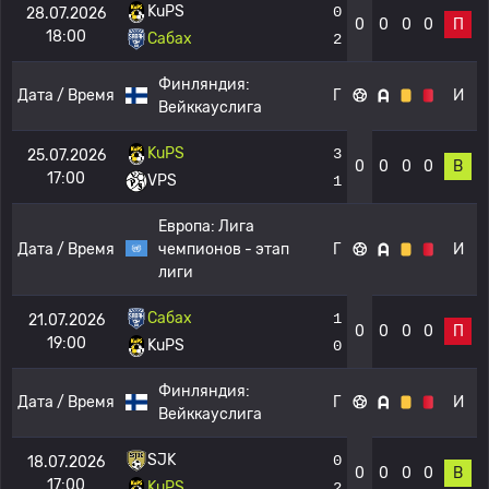
KuPS
0
28.07.2026
0
0
0
0
П
18:00
Сабах
2
Финляндия:
Дата / Время
Г
И
Вейккауслига
KuPS
3
25.07.2026
0
0
0
0
В
17:00
VPS
1
Европа:
Лига
Дата / Время
чемпионов - этап
Г
И
лиги
Сабах
1
21.07.2026
0
0
0
0
П
19:00
KuPS
0
Финляндия:
Дата / Время
Г
И
Вейккауслига
SJK
0
18.07.2026
0
0
0
0
В
17:00
KuPS
2