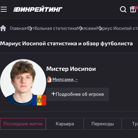
Главная
Футбольная статистика
Милсами
Мариус Иосипой ст
Мариус Иосипой статистика и обзор футболиста
Мистер Иосипои
Милсами, -
Подробнее об игроке
Последние матчи
Карьера
Переходы
Тр