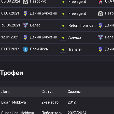
05.09.2024
Петрокуб
СКА 
Free agent
01.07.2021
Дачия Буюкани
Петр
Free agent
30.06.2021
Велес
Дачи
Return from loan
12.01.2021
Дачия Буюкани
Веле
Аренда
01.07.2019
Поли Яссы
Дачи
Transfer
Трофеи
Лига
Статус
Сезоны
Liga 1: Moldova
2-е место
2019,
Super Liga: Moldova
Победитель
2023/2024,