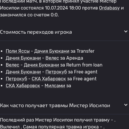
Последний матч, в котором принял участие Мистер
Иосипои состоялся 10.07.2024 18:00 против
Ordabasy
и
закончился со счетом 0:0.
Стоимость переходов игрока
Поли Яссы
-
Дачия Буюкани
за Transfer
Дачия Буюкани
-
Велес
за Аренда
Велес
-
Дачия Буюкани
за Return from loan
Дачия Буюкани
-
Петрокуб
за Free agent
Петрокуб
-
СКА Хабаровск
за Free agent
СКА Хабаровск
-
Милсами
за
Как часто получает травмы Мистер Иосипои
Последний раз Мистер Иосипои получил травму - .
Вылечил . Самая популярная травма игрока - .