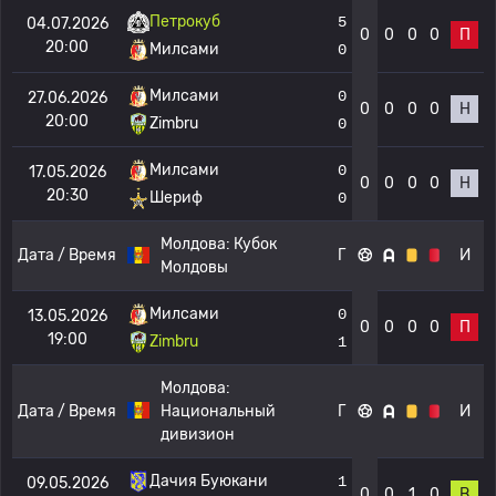
Петрокуб
5
04.07.2026
0
0
0
0
П
20:00
Милсами
0
Милсами
0
27.06.2026
0
0
0
0
Н
20:00
Zimbru
0
Милсами
0
17.05.2026
0
0
0
0
Н
20:30
Шериф
0
Молдова:
Кубок
Дата / Время
Г
И
Молдовы
Милсами
0
13.05.2026
0
0
0
0
П
19:00
Zimbru
1
Молдова:
Дата / Время
Национальный
Г
И
дивизион
Дачия Буюкани
1
09.05.2026
0
0
1
0
В