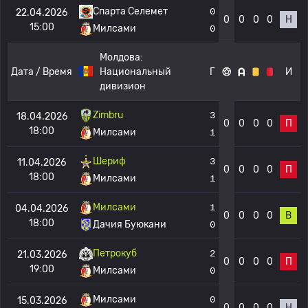
Спарта Селемет
0
22.04.2026
0
0
0
0
Н
15:00
Милсами
0
Молдова:
Дата / Время
Национальный
Г
И
дивизион
Zimbru
3
18.04.2026
0
0
0
0
П
18:00
Милсами
1
Шериф
3
11.04.2026
0
0
0
0
П
18:00
Милсами
1
Милсами
1
04.04.2026
0
0
0
0
В
18:00
Дачия Буюкани
0
Петрокуб
2
21.03.2026
0
0
0
0
П
19:00
Милсами
0
Милсами
0
15.03.2026
0
0
0
0
Н