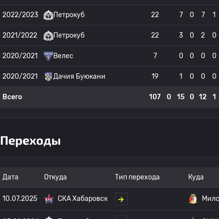
2022/2023
Петрокуб
22
7
0
7
1
2021/2022
Петрокуб
22
3
0
2
0
2020/2021
Велес
7
0
0
0
0
2020/2021
Дачия Буюкани
19
1
0
0
0
Всего
107
0
15
0
12
1
Переходы
Дата
Откуда
Тип перехода
Куда
10.07.2025
СКА Хабаровск
Мил