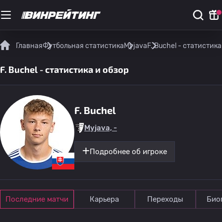
Главная
Футбольная статистика
Myjava
F. Buchel - статистика
F. Buchel - статистика и обзор
F. Buchel
Myjava, -
Подробнее об игроке
Последние матчи
Карьера
Переходы
Био