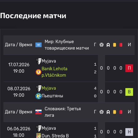
Последние матчи
Мир:
Клубные
Дата / Время
Г
И
товарищеские матчи
Myjava
1
17.07.2026
0
0
0
0
П
Baník Lehota
19:00
2
p.Vtáčnikom
Myjava
4
08.07.2026
0
0
0
0
В
19:00
Пьештяны
0
Словакия:
Третья
Дата / Время
Г
И
лига
Myjava
1
06.06.2026
0
0
0
0
Н
18:00
Dun. Streda B
1