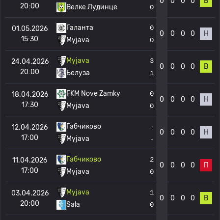
0
0
0
0
В
20:00
Велке Лудинце
0
Галанта
0
01.05.2026
0
0
0
0
Н
15:30
Myjava
0
Myjava
3
24.04.2026
0
0
0
0
В
20:00
Белуза
1
FKM Nove Zamky
0
18.04.2026
0
0
0
0
Н
17:30
Myjava
0
Габчиково
-
12.04.2026
0
0
0
0
Н
17:00
Myjava
-
Габчиково
2
11.04.2026
0
0
0
0
П
17:00
Myjava
0
Myjava
1
03.04.2026
0
0
0
0
В
20:00
Sala
0