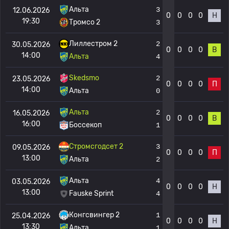
Альта
3
12.06.2026
0
0
0
0
Н
19:30
Тромсо 2
3
Лиллестром 2
2
30.05.2026
0
0
0
0
В
14:00
Альта
4
Skedsmo
2
23.05.2026
0
0
0
0
П
14:00
Альта
0
Альта
2
16.05.2026
0
0
0
0
В
16:00
Боссекоп
1
Стромсгодсет 2
3
09.05.2026
0
0
0
0
П
13:00
Альта
2
Альта
4
03.05.2026
0
0
0
0
Н
13:00
Fauske Sprint
4
Конгсвингер 2
1
25.04.2026
0
0
0
0
Н
13:30
Альта
1