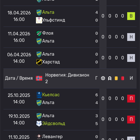
Альта
4
18.04.2026
0
0
0
0
В
16:00
Ульфстинд
0
Флоя
0
11.04.2026
0
0
0
0
Н
16:00
Альта
0
Альта
0
06.04.2026
0
0
0
0
Н
14:00
Харстад
0
Норвегия:
Дивизион
Дата / Время
Г
И
2
Кьелсас
6
25.10.2025
0
0
0
0
П
14:00
Альта
4
Альта
3
19.10.2025
0
0
0
0
П
14:00
Эйдсвольд
5
Левангер
0
11.10.2025