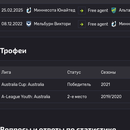
25.02.2025
Миннесота Юнайтед
Альт
Free agent
08.12.2022
Мельбурн Виктори
Минн
Free agent
Трофеи
Лига
Статус
Сезоны
Australia Cup: Australia
Победитель
2021
A-League Youth: Australia
2-е место
2019/2020
Вопросы и ответы по статистике