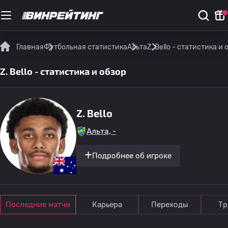
Главная
Футбольная статистика
Альта
Z. Bello - статистика и 
Z. Bello - статистика и обзор
Z. Bello
Альта, -
Подробнее об игроке
Последние матчи
Карьера
Переходы
Тр