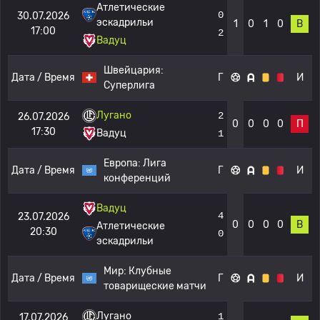
Атлетические
0
30.07.2026
эскадрильи
1
0
1
0
В
17:00
2
Вадуц
Швейцария:
Дата / Время
Г
И
Суперлига
Лугано
2
26.07.2026
0
0
0
0
П
17:30
Вадуц
1
Европа:
Лига
Дата / Время
Г
И
конференций
Вадуц
4
23.07.2026
0
0
0
0
В
Атлетические
20:30
0
эскадрильи
Мир:
Клубные
Дата / Время
Г
И
товарищеские матчи
Лугано
1
17.07.2026