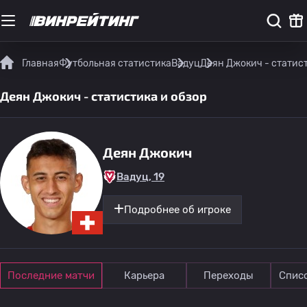
Главная
Футбольная статистика
Вадуц
Деян Джокич - статист
Деян Джокич - статистика и обзор
Деян Джокич
Вадуц, 19
Подробнее об игроке
Последние матчи
Карьера
Переходы
Спис