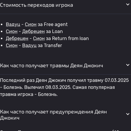
Стоимость переходов игрока
Вадуц
-
Сион
за Free agent
Сион
-
Дебрецен
за Loan
Дебрецен
-
Сион
за Return from loan
Сион
-
Вадуц
за Transfer
Как часто получает травмы Деян Джокич
Последний раз Деян Джокич получил травму 07.03.2025
- Болезнь. Вылечил 08.03.2025. Самая популярная
травма игрока - Болезнь.
Как часто получает предупреждения Деян
Джокич