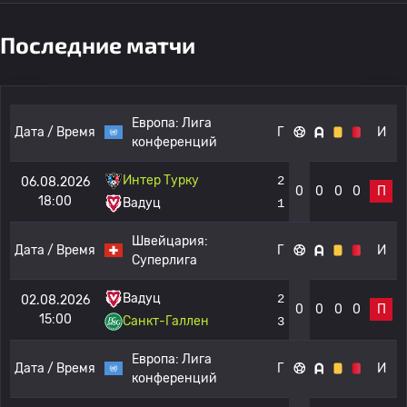
Последние матчи
Европа:
Лига
Дата / Время
Г
И
конференций
Интер Турку
2
06.08.2026
0
0
0
0
П
18:00
Вадуц
1
Швейцария:
Дата / Время
Г
И
Суперлига
Вадуц
2
02.08.2026
0
0
0
0
П
15:00
Санкт-Галлен
3
Европа:
Лига
Дата / Время
Г
И
конференций