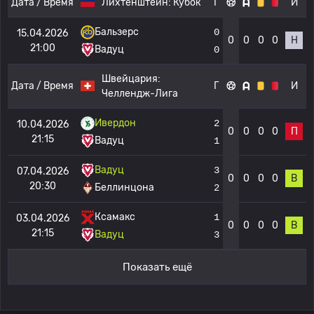
Дата / Время
Лихтенштейн:
Кубок
Г
И
Бальзерс
0
15.04.2026
0
0
0
0
Н
21:00
Вадуц
0
Швейцария:
Дата / Время
Г
И
Челлендж-Лига
Ивердон
2
10.04.2026
0
0
0
0
П
21:15
Вадуц
1
Вадуц
3
07.04.2026
0
0
0
0
В
20:30
Беллинцона
2
Ксамакс
1
03.04.2026
0
0
0
0
В
21:15
Вадуц
3
Показать ещё