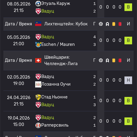
Этуаль Каруж
1
08.05.2026
0
0
0
0
В
21:15
Вадуц
2
Дата / Время
Лихтенштейн:
Кубок
Г
И
Вадуц
4
05.05.2026
0
0
0
0
В
21:00
Eschen / Mauren
3
Швейцария:
Дата / Время
Г
И
Челлендж-Лига
Вадуц
2
02.05.2026
0
0
0
0
Н
19:00
Лозанна Оучи
2
Стад Ньонне
1
24.04.2026
0
0
0
0
В
21:15
Вадуц
3
Вадуц
2
19.04.2026
0
0
0
0
В
15:00
Рапперсвиль
1