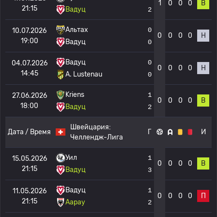
1
0
0
0
В
21:15
Вадуц
2
Альтах
0
10.07.2026
0
0
0
0
Н
19:00
Вадуц
0
Вадуц
0
04.07.2026
0
0
0
0
Н
14:45
A. Lustenau
0
Kriens
1
27.06.2026
0
0
0
0
В
18:00
Вадуц
2
Швейцария:
Дата / Время
Г
И
Челлендж-Лига
Уил
1
15.05.2026
0
0
0
0
В
21:15
Вадуц
3
Вадуц
1
11.05.2026
0
0
0
0
П
21:15
Аарау
2