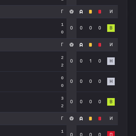
Г
И
1
0
0
0
0
В
0
Г
И
2
0
0
1
0
Н
2
0
0
0
0
0
Н
0
3
0
0
0
0
В
2
Г
И
1
0
0
0
0
П