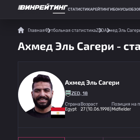
СТАТИСТИКА
РЕЙТИНГИ
БОНУСЫ
ОБЗО
СПОРТИВНАЯ СТАТИСТИКА
Главная
Футбольная статистика
ZED
Ахмед Эль Сагер
Ахмед Эль Сагери - ст
Ахмед Эль Сагери
ZED, 18
Страна
Возраст
Позиция на 
Egypt
27 (10.06.1998)
Midfielder