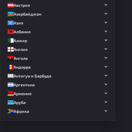
Австрия
Азербайджан
Азия
Албания
Алжир
Англия
Ангола
Андорра
Антигуа и Барбуда
Аргентина
Армения
Аруба
Африка