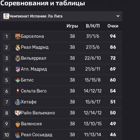
Соревнования и таблицы
Чемпионат Испании: Ла Лига
Игры
В/Н/П
Очки
Барселона
38
31/1/6
94
1
Реал Мадрид
38
27/5/6
86
2
Вильярреал
38
22/6/10
72
3
Атл. Мадрид
38
21/6/11
69
4
Бетис
38
15/15/8
60
5
Сельта Виго
38
14/12/12
54
6
Хетафе
38
15/6/17
51
7
Райо Вальекано
38
12/14/12
50
8
Валенсия
38
13/10/15
49
9
Реал Сосьедад
38
11/13/14
46
10