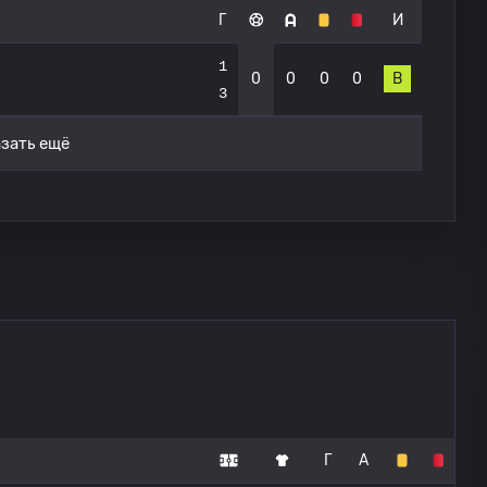
Г
И
1
0
0
0
0
В
3
зать ещё
Г
А