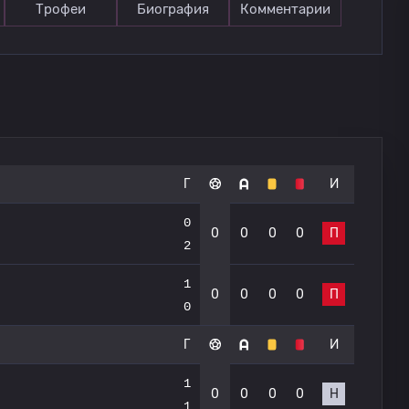
Трофеи
Биография
Комментарии
Г
И
0
0
0
0
0
П
2
1
0
0
0
0
П
0
Г
И
1
0
0
0
0
Н
1