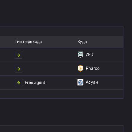
Тип перехода
Куда
ZED
Pharco
Асуан
Free agent