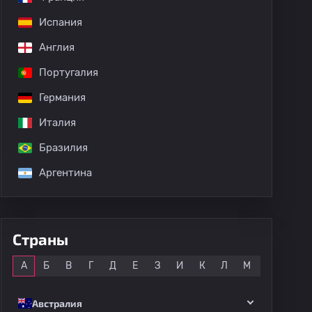
Испания
Англия
Португалия
Германия
Италия
Бразилия
Аргентина
Страны
Все
А
Б
В
Г
Д
Е
З
И
К
Л
М
Н
О
Австралия