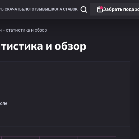
Забрать подар
РЫ
СКАЧАТЬ
БЛОГ
ОТЗЫВЫ
ШКОЛА СТАВОК
и - статистика и обзор
атистика и обзор
Лига Европы
Линкольн Ред Импс
сегодня
поле
20:00
Омония