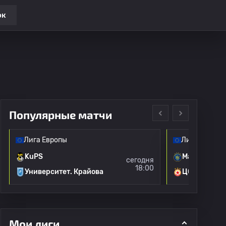
ок
Популярные матчи
Лига Европы
Лига Европы
KuPS
Маккаби Те
сегодня
18:00
Университет. Крайова
ЦСКА Софи
Мои лиги