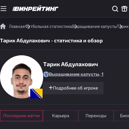
Главная
Футбольная статистика
Выращивание капусты
Тарик
Тарик Абдулахович - статистика и обзор
Тарик Абдулахович
Выращивание капусты, 1
Подробнее об игроке
Последние матчи
Карьера
Переходы
Био