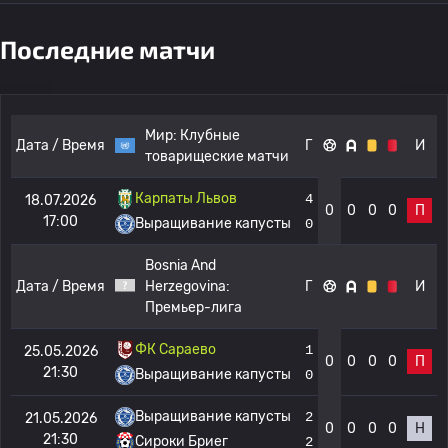
Последние матчи
Мир:
Клубные
Дата / Время
Г
И
товарищеские матчи
Карпаты Львов
4
18.07.2026
0
0
0
0
П
17:00
Выращивание капусты
0
Bosnia And
Дата / Время
Herzegovina:
Г
И
Премьер-лига
ФК Сараево
1
25.05.2026
0
0
0
0
П
21:30
Выращивание капусты
0
Выращивание капусты
2
21.05.2026
0
0
0
0
Н
21:30
Сироки Бриег
2