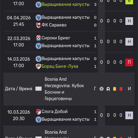
0
0
0
0
В
17:00
Выращивание капусты
3
Выращивание капусты
0
04.04.2026
0
0
0
0
Н
21:45
ФК Сараево
0
Сироки Бриег
1
22.03.2026
0
0
0
0
Н
17:00
Выращивание капусты
1
Выращивание капусты
0
14.03.2026
0
0
0
0
П
17:00
Борац Баня-Лука
1
Bosnia And
Herzegovina:
Кубок
Дата / Время
Г
И
Боснии и
Герцеговины
Слога Добой
1
10.03.2026
0
0
0
0
Н
20:30
Выращивание капусты
1
Bosnia And