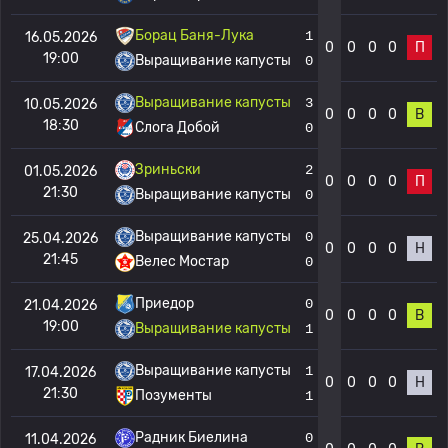
Борац Баня-Лука
1
16.05.2026
0
0
0
0
П
19:00
Выращивание капусты
0
Выращивание капусты
3
10.05.2026
0
0
0
0
В
18:30
Слога Добой
0
Зриньски
2
01.05.2026
0
0
0
0
П
21:30
Выращивание капусты
0
Выращивание капусты
0
25.04.2026
0
0
0
0
Н
21:45
Велес Мостар
0
Приедор
0
21.04.2026
0
0
0
0
В
19:00
Выращивание капусты
1
Выращивание капусты
1
17.04.2026
0
0
0
0
Н
21:30
Позументы
1
Радник Биелина
0
11.04.2026