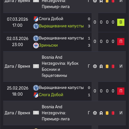
Дата / Время
Herzegovina:
Г
И
Премьер-лига
Слога Добой
0
07.03.2026
0
0
0
0
В
17:00
Выращивание капусты
3
Выращивание капусты
1
02.03.2026
0
0
0
0
П
23:00
Зриньски
3
Bosnia And
Herzegovina:
Кубок
Дата / Время
Г
И
Боснии и
Герцеговины
Выращивание капусты
0
25.02.2026
0
0
0
0
П
18:00
Слога Добой
1
Bosnia And
Дата / Время
Herzegovina:
Г
И
Премьер-лига