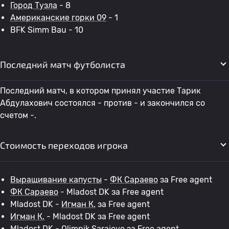
Город Тузла
- 8
Американские горки 09
- 1
BFK Simm Bau - 10
Последний матч футболиста
Последний матч, в котором принял участие Тарик
Абдулахович состоялся - против - и закончился со
счетом -.
Стоимость переходов игрока
Выращивание капусты
-
ФК Сараево
за Free agent
ФК Сараево
- Mladost DK за Free agent
Mladost DK -
Игман К.
за Free agent
Игман К.
- Mladost DK за Free agent
Mladost DK - Olimpik Sarajevo за Free agent