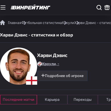
Главная
Футбольная статистика
Кроули
Харви Дэвис - статис
Харви Дэвис - статистика и обзор
Харви Дэвис
Кроули, -
Подробнее об игроке
Последние матчи
Карьера
Переходы
Тр