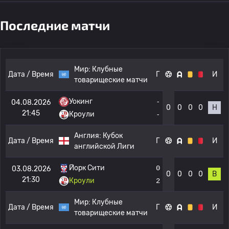
Последние матчи
Мир:
Клубные
Дата / Время
Г
И
товарищеские матчи
Уокинг
-
04.08.2026
0
0
0
0
Н
21:45
Кроули
-
Англия:
Кубок
Дата / Время
Г
И
английской Лиги
Йорк Сити
0
03.08.2026
0
0
0
0
В
21:30
Кроули
2
Мир:
Клубные
Дата / Время
Г
И
товарищеские матчи