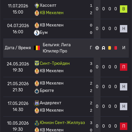
Хасселт
1
11.07.2026
0
0
0
0
В
15:00
КВ Мехелен
2
КВ Мехелен
0
04.07.2026
0
0
0
0
Н
16:00
Бум
0
Бельгия:
Лига
Дата / Время
Г
И
Юпилер Про
Синт-Трюйден
3
24.05.2026
0
0
0
0
П
19:30
КВ Мехелен
0
КВ Мехелен
2
21.05.2026
0
0
0
0
Н
21:30
Брюгге
2
Андерлехт
2
17.05.2026
0
0
0
0
Н
14:30
КВ Мехелен
2
Юнион Сент-Жиллуаз
3
10.05.2026
0
0
0
0
П
19:30
КВ Мехелен
0