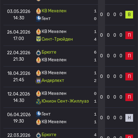
КВ Мехелен
1
03.05.2026
0
0
0
0
В
14:30
Гент
0
КВ Мехелен
1
26.04.2026
0
0
0
0
П
17:00
Синт-Трюйден
4
Брюгге
6
22.04.2026
0
0
0
0
П
21:30
КВ Мехелен
1
КВ Мехелен
1
18.04.2026
0
0
0
0
П
21:45
Андерлехт
2
КВ Мехелен
0
12.04.2026
0
0
0
0
П
14:30
Юнион Сент-Жиллуаз
1
Гент
1
06.04.2026
0
0
0
0
Н
19:30
КВ Мехелен
1
Брюгге
4
22.03.2026