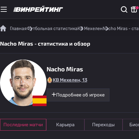
Главная
Футбольная статистика
КВ Мехелен
Nacho Miras - ст
Nacho Miras - статистика и обзор
Nacho Miras
КВ Мехелен, 13
Подробнее об игроке
Последние матчи
Карьера
Переходы
Био