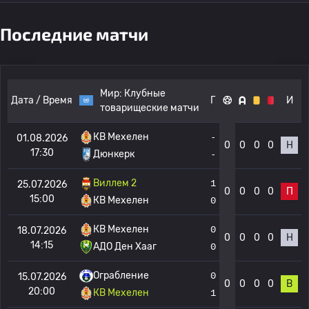
Последние матчи
Мир:
Клубные
Дата / Время
Г
И
товарищеские матчи
КВ Мехелен
-
01.08.2026
0
0
0
0
Н
17:30
Дюнкерк
-
Виллем 2
1
25.07.2026
0
0
0
0
П
15:00
КВ Мехелен
0
КВ Мехелен
0
18.07.2026
0
0
0
0
Н
14:15
АДО Ден Хааг
0
Ограбление
0
15.07.2026
0
0
0
0
В
20:00
КВ Мехелен
1