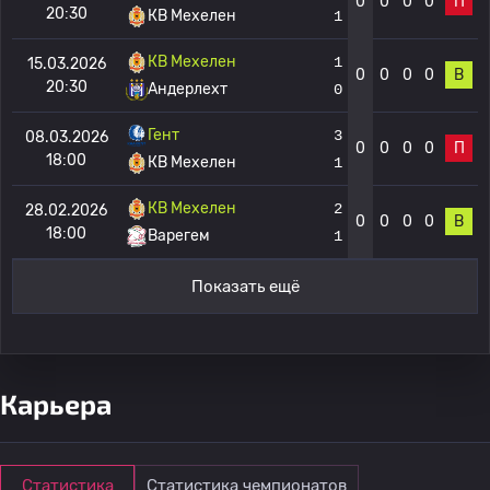
0
0
0
0
П
20:30
КВ Мехелен
1
КВ Мехелен
1
15.03.2026
0
0
0
0
В
20:30
Андерлехт
0
Гент
3
08.03.2026
0
0
0
0
П
18:00
КВ Мехелен
1
КВ Мехелен
2
28.02.2026
0
0
0
0
В
18:00
Варегем
1
Показать ещё
Карьера
Статистика
Статистика чемпионатов