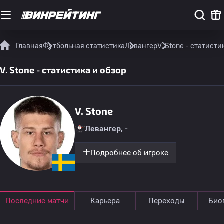
Главная
Футбольная статистика
Левангер
V. Stone - статисти
V. Stone - статистика и обзор
V. Stone
Левангер, -
Подробнее об игроке
Последние матчи
Карьера
Переходы
Био