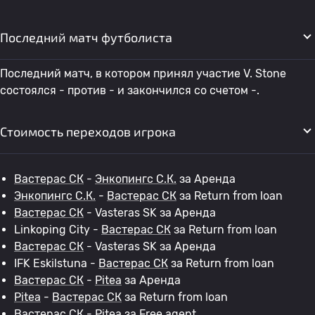
Последний матч футболиста
Последний матч, в котором принял участие V. Stone
состоялся - против - и закончился со счетом -.
Стоимость переходов игрока
Вастерас СК
-
Энкопингс С.К.
за Аренда
Энкопингс С.К.
-
Вастерас СК
за Return from loan
Вастерас СК
- Vasteras SK за Аренда
Linkoping City -
Вастерас СК
за Return from loan
Вастерас СК
- Vasteras SK за Аренда
IFK Eskilstuna -
Вастерас СК
за Return from loan
Вастерас СК
-
Pitea
за Аренда
Pitea
-
Вастерас СК
за Return from loan
Вастерас СК
-
Pitea
за Free agent