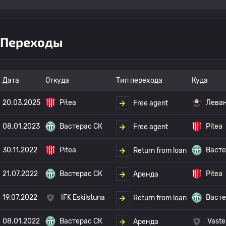
Переходы
Дата
Откуда
Тип перехода
Куда
20.03.2025
Pitea
Лева
Free agent
08.01.2023
Вастерас СК
Pitea
Free agent
30.11.2022
Pitea
Васте
Return from loan
21.07.2022
Вастерас СК
Pitea
Аренда
19.07.2022
IFK Eskilstuna
Васте
Return from loan
08.01.2022
Вастерас СК
Vaste
Аренда