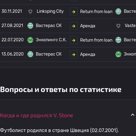
30.11.2021
Linkoping City
Васте
Return from loan
27.08.2021
Вастерас СК
Vaste
Аренда
22.07.2020
Энкопингс С.К.
Васте
Return from loan
13.06.2020
Вастерас СК
Энкоп
Аренда
Вопросы и ответы по статистике
Когда и где родился V. Stone
Футболист родился в стране Швеция (02.07.2001).