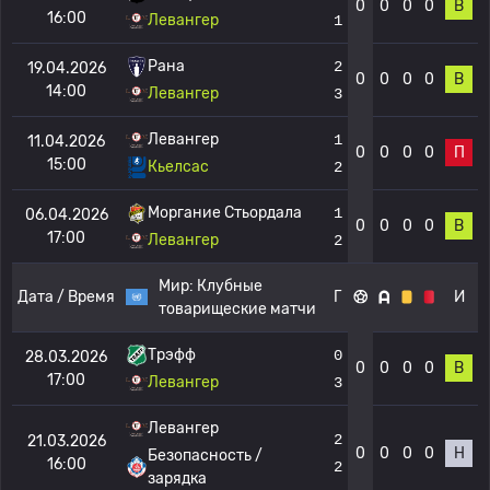
0
0
0
0
В
16:00
Левангер
1
Рана
2
19.04.2026
0
0
0
0
В
14:00
Левангер
3
Левангер
1
11.04.2026
0
0
0
0
П
15:00
Кьелсас
2
Моргание Стьордала
1
06.04.2026
0
0
0
0
В
17:00
Левангер
2
Мир:
Клубные
Дата / Время
Г
И
товарищеские матчи
Трэфф
0
28.03.2026
0
0
0
0
В
17:00
Левангер
3
Левангер
2
21.03.2026
0
0
0
0
Н
Безопасность /
16:00
2
зарядка