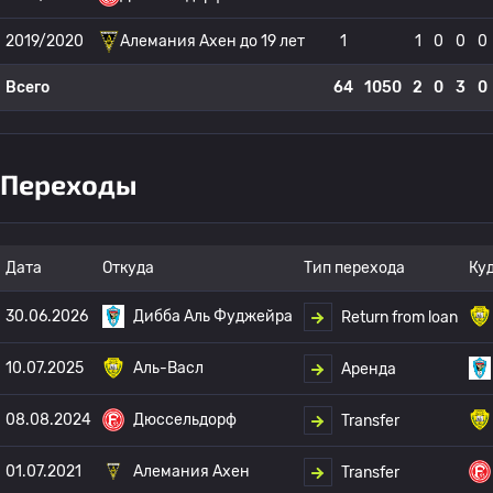
2019/2020
Алемания Ахен до 19 лет
1
1
0
0
0
Всего
64
1050
2
0
3
0
Переходы
Дата
Откуда
Тип перехода
Ку
30.06.2026
Дибба Аль Фуджейра
Return from loan
10.07.2025
Аль-Васл
Аренда
08.08.2024
Дюссельдорф
Transfer
01.07.2021
Алемания Ахен
Transfer