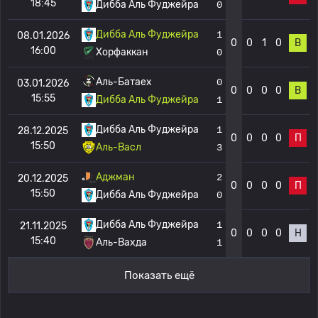
18:45
Дибба Аль Фуджейра
0
Дибба Аль Фуджейра
1
08.01.2026
0
0
1
0
В
16:00
Хорфаккан
0
Аль-Батаех
0
03.01.2026
0
0
0
0
В
15:55
Дибба Аль Фуджейра
1
Дибба Аль Фуджейра
1
28.12.2025
0
0
0
0
П
15:50
Аль-Васл
3
Аджман
2
20.12.2025
0
0
0
0
П
15:50
Дибба Аль Фуджейра
0
Дибба Аль Фуджейра
1
21.11.2025
0
0
0
0
Н
15:40
Аль-Вахда
1
Показать ещё