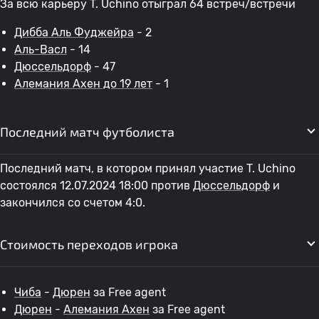
За всю карьеру T. Uchino отыграл 64 встреч/встречи
Дибба Аль Фуджейра
- 2
Аль-Васл
- 14
Дюссельдорф
- 47
Алемания Ахен до 19 лет
- 1
Последний матч футболиста
Последний матч, в котором принял участие T. Uchino
состоялся 12.07.2024 18:00 против
Дюссельдорф
и
закончился со счетом 4:0.
Стоимость переходов игрока
Чиба
-
Дюрен
за Free agent
Дюрен
-
Алемания Ахен
за Free agent