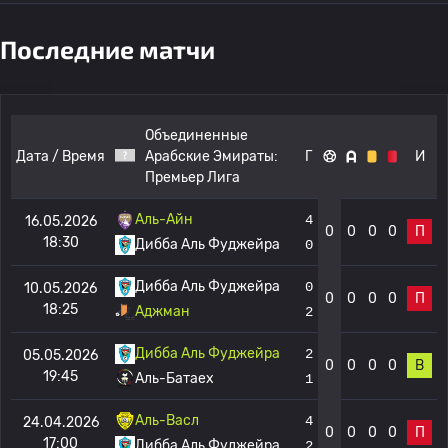
Последние матчи
Объединенные
Дата / Время
Арабские Эмираты:
Г
И
Премьер Лига
Аль-Айн
4
16.05.2026
0
0
0
0
П
18:30
Дибба Аль Фуджейра
0
Дибба Аль Фуджейра
0
10.05.2026
0
0
0
0
П
18:25
Аджман
2
Дибба Аль Фуджейра
2
05.05.2026
0
0
0
0
В
19:45
Аль-Батаех
1
Аль-Васл
4
24.04.2026
0
0
0
0
П
17:00
Дибба Аль Фуджейра
2