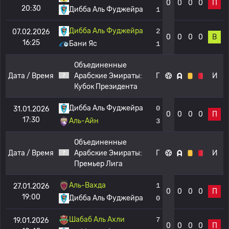
0
0
0
0
П
20:30
Дибба Аль Фуджейра
1
Дибба Аль Фуджейра
2
07.02.2026
0
0
0
0
В
16:25
Бани Яс
1
Объединенные
Дата / Время
Арабские Эмираты:
Г
И
Кубок Президента
Дибба Аль Фуджейра
0
31.01.2026
0
0
0
0
П
17:30
Аль-Айн
3
Объединенные
Дата / Время
Арабские Эмираты:
Г
И
Премьер Лига
Аль-Вахда
1
27.01.2026
0
0
0
0
П
19:00
Дибба Аль Фуджейра
0
Шабаб Аль Ахли
7
19.01.2026
0
0
0
0
П