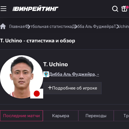
Главная
Футбольная статистика
Дибба Аль Фуджейра
T. Uchi
T. Uchino - статистика и обзор
T. Uchino
Дибба Аль Фуджейра, -
Подробнее об игроке
Последние матчи
Карьера
Переходы
Тр