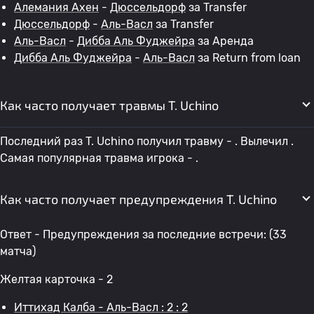
Алемания Ахен
-
Дюссельдорф
за Transfer
Дюссельдорф
-
Аль-Васл
за Transfer
Аль-Васл
-
Дибба Аль Фуджейра
за Аренда
Дибба Аль Фуджейра
-
Аль-Васл
за Return from loan
Как часто получает травмы T. Uchino
Последний раз T. Uchino получил травму - . Вылечил .
Самая популярная травма игрока - .
Как часто получает предупреждения T. Uchino
Ответ - Предупреждения за последние встречи: (33
матча)
Желтая карточка - 2
Иттихад Калба - Аль-Васл : 2 : 2