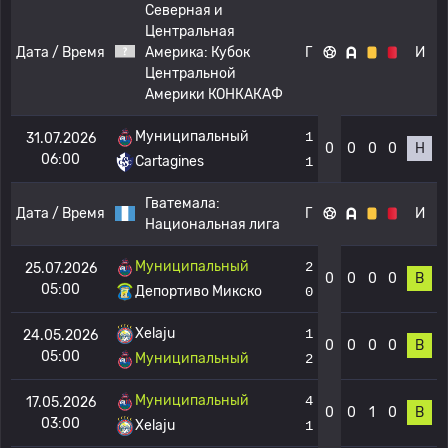
Северная и
Центральная
Дата / Время
Америка:
Кубок
Г
И
Центральной
Америки КОНКАКАФ
Муниципальный
1
31.07.2026
0
0
0
0
Н
06:00
Cartagines
1
Гватемала:
Дата / Время
Г
И
Национальная лига
Муниципальный
2
25.07.2026
0
0
0
0
В
05:00
Депортиво Микско
0
Xelaju
1
24.05.2026
0
0
0
0
В
05:00
Муниципальный
2
Муниципальный
4
17.05.2026
0
0
1
0
В
03:00
Xelaju
1