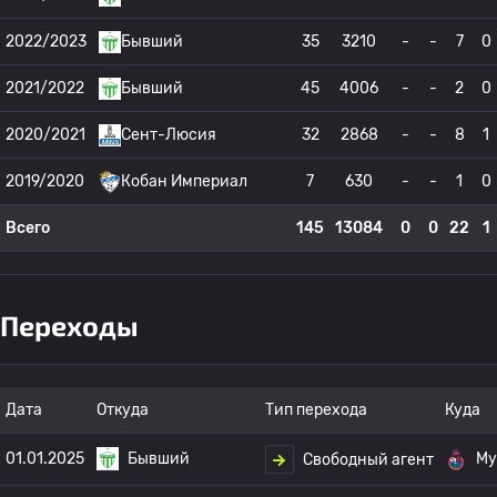
2022/2023
Бывший
35
3210
-
-
7
0
2021/2022
Бывший
45
4006
-
-
2
0
2020/2021
Сент-Люсия
32
2868
-
-
8
1
2019/2020
Кобан Империал
7
630
-
-
1
0
Всего
145
13084
0
0
22
1
Переходы
Дата
Откуда
Тип перехода
Куда
01.01.2025
Бывший
Му
Свободный агент