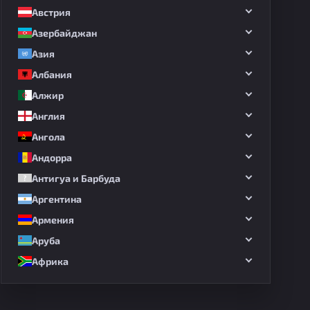
Австрия
Азербайджан
Азия
Албания
Алжир
Англия
Ангола
Андорра
Антигуа и Барбуда
Аргентина
Армения
Аруба
Африка