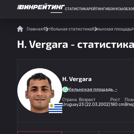
СТАТИСТИКА
РЕЙТИНГИ
БОНУСЫ
ОБЗО
СПОРТИВНАЯ СТАТИСТИКА
Главная
Футбольная статистика
Кельнская площадь
H
H. Vergara - статистик
H. Vergara
Кельнская площадь, -
Страна
Возраст
Рост
Пози
Uruguay
23 (22.03.2002)
180 cm
Впе