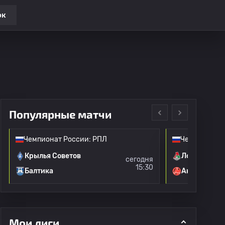
ок
Популярные матчи
Чемпионат России: РПЛ
Чемпионат Р
Крылья Советов
Локомотив 
сегодня
15:30
Балтика
Акрон
Мои лиги