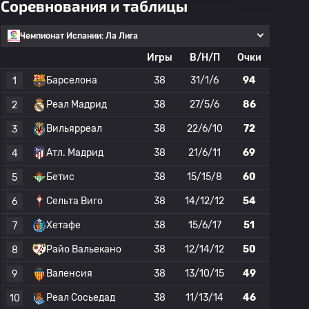
Соревнования и таблицы
Чемпионат Испании: Ла Лига
Игры
В/Н/П
Очки
Барселона
38
31/1/6
94
1
Реал Мадрид
38
27/5/6
86
2
Вильярреал
38
22/6/10
72
3
Атл. Мадрид
38
21/6/11
69
4
Бетис
38
15/15/8
60
5
Сельта Виго
38
14/12/12
54
6
Хетафе
38
15/6/17
51
7
Райо Вальекано
38
12/14/12
50
8
Валенсия
38
13/10/15
49
9
Реал Сосьедад
38
11/13/14
46
10