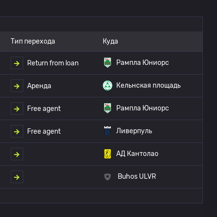
Тип перехода
Куда
Рампла Юниорс
Return from loan
Кельнская площадь
Аренда
Рампла Юниорс
Free agent
Ливерпуль
Free agent
АД Кантолао
Buhos ULVR