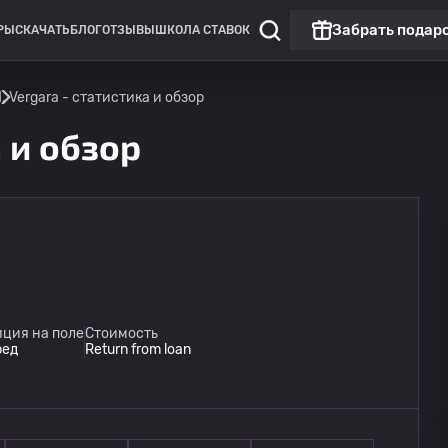
Забрать подар
РЫ
СКАЧАТЬ
БЛОГ
ОТЗЫВЫ
ШКОЛА СТАВОК
. Vergara - статистика и обзор
а и обзор
Чемпионат России: РПЛ
Матч дня
Динамо Москва
09.08
ция на поле
Стоимость
14:30
Динамо Махачкала
ред
Return from loan