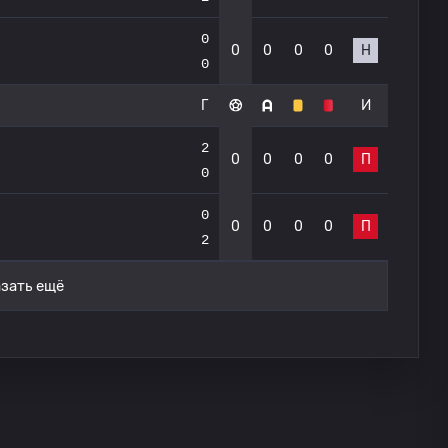
0
0
0
0
0
Н
0
Г
И
2
0
0
0
0
П
0
0
0
0
0
0
П
2
зать ещё