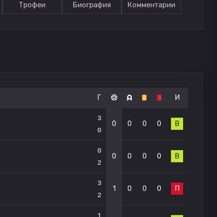
Трофеи
Биография
Комментарии
Г
И
3
0
0
0
0
В
0
0
0
0
0
0
В
2
3
1
0
0
0
П
2
1