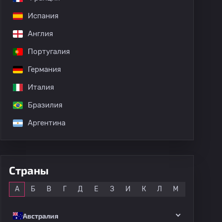
Испания
Англия
Португалия
Германия
Италия
Бразилия
Аргентина
Страны
Все
А
Б
В
Г
Д
Е
З
И
К
Л
М
Н
О
Австралия