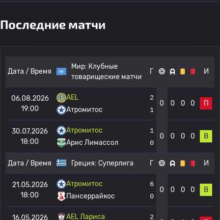
Последние матчи
Мир:
Клубные
Дата / Время
Г
И
товарищеские матчи
AEL
2
06.08.2026
0
0
0
0
П
19:00
Атромитос
1
Атромитос
1
30.07.2026
0
0
0
0
В
18:00
Арис Лимассол
0
Дата / Время
Греция:
Суперлига
Г
И
Атромитос
6
21.05.2026
0
0
0
0
В
18:00
Пансеррайкос
0
AEL Лариса
2
16.05.2026