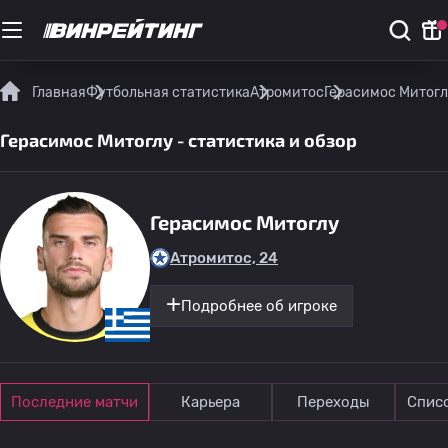
Главная
Футбольная статистика
Атромитос
Герасимос Митоглу
Герасимос Митоглу - статистика и обзор
Герасимос Митоглу
Атромитос, 24
Подробнее об игроке
Последние матчи
Карьера
Переходы
Спис