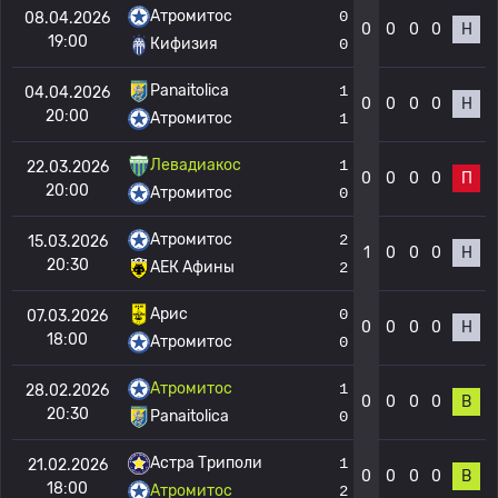
Атромитос
0
08.04.2026
0
0
0
0
Н
19:00
Кифизия
0
Panaitolica
1
04.04.2026
0
0
0
0
Н
20:00
Атромитос
1
Левадиакос
1
22.03.2026
0
0
0
0
П
20:00
Атромитос
0
Атромитос
2
15.03.2026
1
0
0
0
Н
20:30
АЕК Афины
2
Арис
0
07.03.2026
0
0
0
0
Н
18:00
Атромитос
0
Атромитос
1
28.02.2026
0
0
0
0
В
20:30
Panaitolica
0
Астра Триполи
1
21.02.2026
0
0
0
0
В
18:00
Атромитос
2