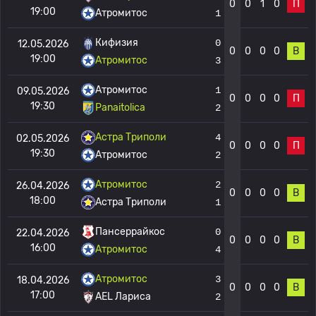
0
0
1
0
П
19:00
Атромитос
1
Кифизия
0
12.05.2026
0
0
0
0
В
19:00
Атромитос
3
Атромитос
1
09.05.2026
0
0
0
0
П
19:30
Panaitolica
2
Астра Триполи
4
02.05.2026
0
0
0
0
П
19:30
Атромитос
2
Атромитос
2
26.04.2026
0
0
0
0
В
18:00
Астра Триполи
1
Пансеррайкос
0
22.04.2026
0
0
0
0
В
16:00
Атромитос
4
Атромитос
3
18.04.2026
0
0
0
0
В
17:00
AEL Лариса
2