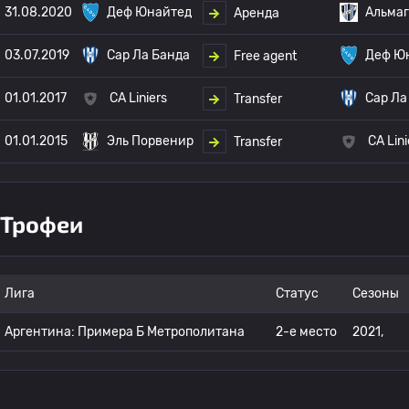
31.08.2020
Деф Юнайтед
Альмаг
Аренда
03.07.2019
Сар Ла Банда
Деф Ю
Free agent
01.01.2017
CA Liniers
Сар Ла
Transfer
01.01.2015
Эль Порвенир
CA Lini
Transfer
Трофеи
Лига
Статус
Сезоны
Аргентина: Примера Б Метрополитана
2-е место
2021,