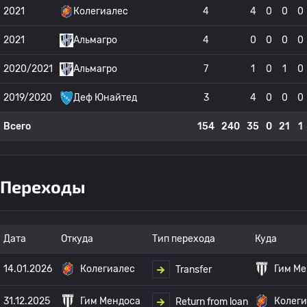
2021
Колегиалес
4
4
0
0
0
2021
Альмагро
4
0
0
0
0
2020/2021
Альмагро
7
1
0
1
0
2019/2020
Деф Юнайтед
3
4
0
0
0
Всего
154
240
35
0
21
1
Переходы
Дата
Откуда
Тип перехода
Куда
14.01.2026
Колегиалес
Гим Ме
Transfer
31.12.2025
Гим Мендоса
Колеги
Return from loan