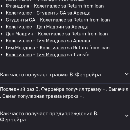
Фландрия
-
Колегиалес
за Return from loan
Колегиалес
-
Студенты CA
за Аренда
Студенты CA
-
Колегиалес
за Return from loan
Колегиалес
-
Деп Мадрин
за Аренда
Деп Мадрин
-
Колегиалес
за Return from loan
Колегиалес
-
Гим Мендоса
за Аренда
Гим Мендоса
-
Колегиалес
за Return from loan
Колегиалес
-
Гим Мендоса
за Transfer
Как часто получает травмы B. Феррейра
Последний раз B. Феррейра получил травму - . Вылечил
. Самая популярная травма игрока - .
Как часто получает предупреждения B.
Феррейра