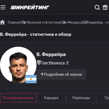
Главная
Футбольная статистика
Гим Мендоса
B. Феррейра - с
B. Феррейра - статистика и обзор
B. Феррейра
Гим Мендоса, 9
Подробнее об игроке
Последние матчи
Карьера
Переходы
Тр