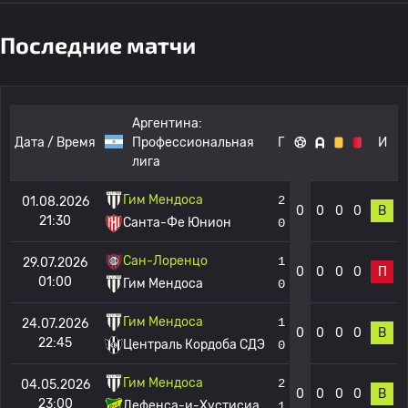
Последние матчи
Аргентина:
Дата / Время
Профессиональная
Г
И
лига
Гим Мендоса
2
01.08.2026
0
0
0
0
В
21:30
Санта-Фе Юнион
0
Сан-Лоренцо
1
29.07.2026
0
0
0
0
П
01:00
Гим Мендоса
0
Гим Мендоса
1
24.07.2026
0
0
0
0
В
22:45
Централь Кордоба СДЭ
0
Гим Мендоса
2
04.05.2026
0
0
0
0
В
23:00
Дефенса-и-Хустисиа
1