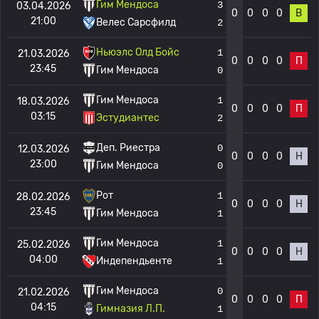
Гим Мендоса
3
03.04.2026
0
0
0
0
В
21:00
Велес Сарсфилд
2
Ньюэлс Олд Бойс
1
21.03.2026
0
0
0
0
П
23:45
Гим Мендоса
0
Гим Мендоса
1
18.03.2026
0
0
0
0
П
03:15
Эстудиантес
2
Деп. Риестра
0
12.03.2026
0
0
0
0
Н
23:00
Гим Мендоса
0
Рот
1
28.02.2026
0
0
0
0
Н
23:45
Гим Мендоса
1
Гим Мендоса
1
25.02.2026
0
0
0
0
Н
04:00
Индепендьенте
1
Гим Мендоса
0
21.02.2026
0
0
0
0
П
04:15
Гимназия Л.П.
1