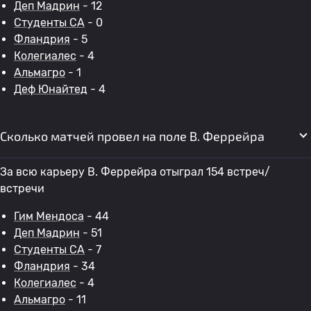
Деп Мадрин
- 12
Студенты CA
- 0
Фландрия
- 5
Колегиалес
- 4
Альмагро
- 1
Деф Юнайтед
- 4
Сколько матчей провел на поле B. Феррейра
За всю карьеру B. Феррейра отыграл 154 встреч/
встречи
Гим Мендоса
- 44
Деп Мадрин
- 51
Студенты CA
- 7
Фландрия
- 34
Колегиалес
- 4
Альмагро
- 11