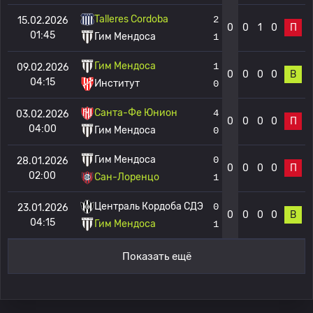
Talleres Cordoba
2
15.02.2026
0
0
1
0
П
01:45
Гим Мендоса
1
Гим Мендоса
1
09.02.2026
0
0
0
0
В
04:15
Институт
0
Санта-Фе Юнион
4
03.02.2026
0
0
0
0
П
04:00
Гим Мендоса
0
Гим Мендоса
0
28.01.2026
0
0
0
0
П
02:00
Сан-Лоренцо
1
Централь Кордоба СДЭ
0
23.01.2026
0
0
0
0
В
04:15
Гим Мендоса
1
Показать ещё