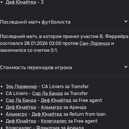
Деф Юнайтед
- 3
Последний матч футболиста
Последний матч, в котором принял участие B. Феррейра
состоялся 28.01.2026 02:00 против
Сан-Лоренцо
и
закончился со счетом 0:1.
Стоимость переходов игрока
Эль Порвенир
- CA Liniers за Transfer
CA Liniers -
Сар Ла Банда
за Transfer
Сар Ла Банда
-
Деф Юнайтед
за Free agent
Деф Юнайтед
-
Альмагро
за Аренда
Альмагро
-
Деф Юнайтед
за Return from loan
Деф Юнайтед
-
Колегиалес
за Free agent
Колегиалес
-
Фландрия
за Аренда