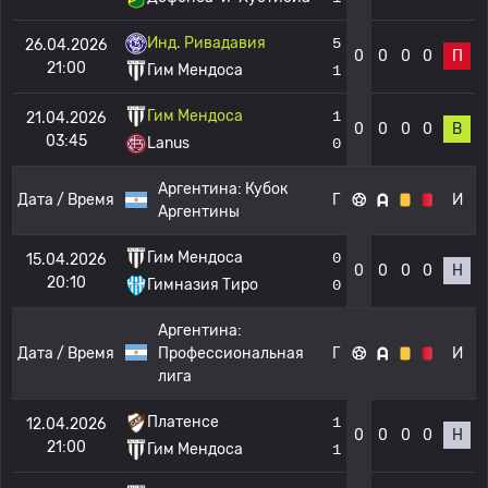
Инд. Ривадавия
5
26.04.2026
0
0
0
0
П
21:00
Гим Мендоса
1
Гим Мендоса
1
21.04.2026
0
0
0
0
В
03:45
Lanus
0
Аргентина:
Кубок
Дата / Время
Г
И
Аргентины
Гим Мендоса
0
15.04.2026
0
0
0
0
Н
20:10
Гимназия Тиро
0
Аргентина:
Дата / Время
Профессиональная
Г
И
лига
Платенсе
1
12.04.2026
0
0
0
0
Н
21:00
Гим Мендоса
1