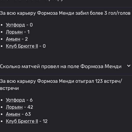
За всю карьеру Формоза Менди забил более 3 гол/голов
Уотфорд
- 0
Лорьян
- 1
Амьен
- 2
Клуб Брюгге II
- 0
Сколько матчей провел на поле Формоза Менди
За всю карьеру Формоза Менди отыграл 123 встреч/
встречи
Уотфорд
- 6
Лорьян
- 42
Амьен
- 63
Клуб Брюгге II
- 12