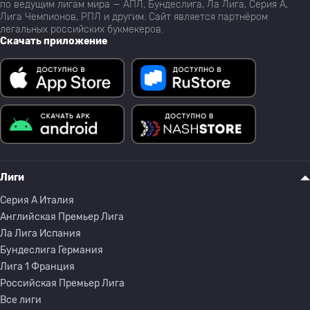
по ведущим лигам мира — АПЛ, Бундеслига, Ла Лига, Серия А,
Лига Чемпионов, РПЛ и другим. Сайт является партнёром
легальных российских букмекеров.
Скачать приложение
Лиги
Серия A Италия
Английская Премьер Лига
Ла Лига Испания
Бундеслига Германия
Лига 1 Франция
Российская Премьер Лига
Все лиги