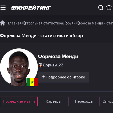
Главная
Футбольная статистика
Лорьян
Формоза Менди - ста
Формоза Менди - статистика и обзор
Формоза Менди
Лорьян, 27
Подробнее об игроке
Последние матчи
Карьера
Переходы
Спис