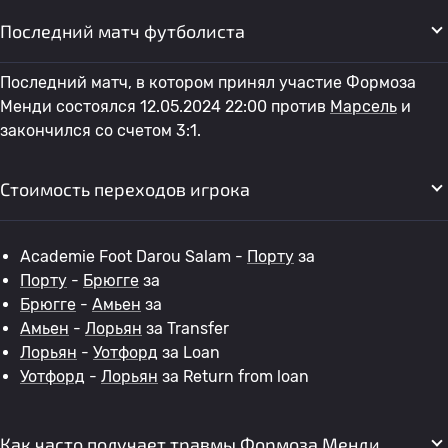
Последний матч футболиста
Последний матч, в котором принял участие Формоза
Менди состоялся 12.05.2024 22:00 против
Марсель
и
закончился со счетом 3:1.
Стоимость переходов игрока
Academie Foot Darou Salam -
Порту
за
Порту
-
Брюгге
за
Брюгге
-
Амьен
за
Амьен
-
Лорьян
за Transfer
Лорьян
-
Уотфорд
за Loan
Уотфорд
-
Лорьян
за Return from loan
Как часто получает травмы Формоза Менди