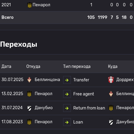
2021
Пенарол
1
0
0
0
0
Всего
105
1199
7
5
18
0
Переходы
Дата
Откуда
Тип перехода
Куда
30.07.2025
Беллинцона
Дордрех
Transfer
13.02.2025
Пенарол
Беллин
Free agent
31.07.2024
Данубио
Пенарол
Return from loan
17.08.2023
Пенарол
Дануби
Loan