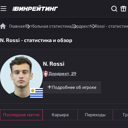
Главная
Футбольная статистика
Дордрехт
N. Rossi - статисти
N. Rossi - статистика и обзор
N. Rossi
Дордрехт, 29
Подробнее об игроке
Последние матчи
Карьера
Переходы
Тр