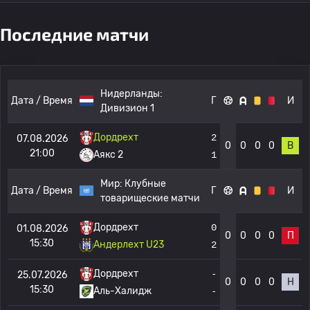
Последние матчи
Нидерланды:
Дата / Время
Г
И
Дивизион 1
Дордрехт
2
07.08.2026
0
0
0
0
В
21:00
Аякс 2
1
Мир:
Клубные
Дата / Время
Г
И
товарищеские матчи
Дордрехт
0
01.08.2026
0
0
0
0
П
15:30
Андерлехт U23
2
Дордрехт
-
25.07.2026
0
0
0
0
Н
15:30
Аль-Халидж
-