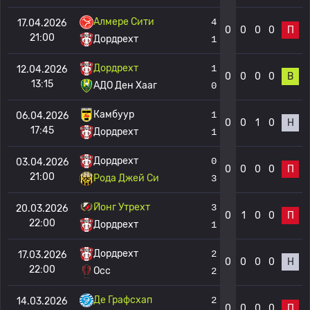
Алмере Сити
4
17.04.2026
0
0
0
0
П
21:00
Дордрехт
1
Дордрехт
1
12.04.2026
0
0
0
0
В
13:15
АДО Ден Хааг
0
Камбуур
1
06.04.2026
0
0
1
0
Н
17:45
Дордрехт
1
Дордрехт
0
03.04.2026
0
0
0
0
П
21:00
Рода Джей Си
3
Йонг Утрехт
3
20.03.2026
0
1
0
0
П
22:00
Дордрехт
1
Дордрехт
2
17.03.2026
0
0
0
0
Н
22:00
Осс
2
Де Графсхап
2
14.03.2026
0
0
0
0
П