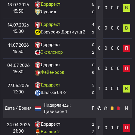
Дордрехт
5
18.07.2026
0
0
0
0
В
15:30
Лусаил
0
Дордрехт
4
14.07.2026
0
0
0
0
В
15:00
Боруссия Дортмунд 2
1
Дордрехт
0
11.07.2026
0
0
0
0
П
15:30
Экселсиор
2
Дордрехт
0
04.07.2026
0
0
0
0
П
15:30
Фейеноорд
6
Дордрехт
3
27.06.2026
1
0
0
0
В
13:00
Шальке 04-2
0
Нидерланды:
Дата / Время
Г
И
Дивизион 1
Дордрехт
1
24.04.2026
0
0
1
0
П
21:00
Виллем 2
2