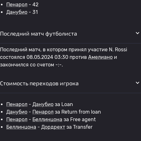
Пенарол
- 42
Данубио
- 31
Последний матч футболиста
Последний матч, в котором принял участие N. Rossi
состоялся 08.05.2024 03:30 против
Амелиано
и
закончился со счетом -:-.
Стоимость переходов игрока
Пенарол
-
Данубио
за Loan
Данубио
-
Пенарол
за Return from loan
Пенарол
-
Беллинцона
за Free agent
Беллинцона
-
Дордрехт
за Transfer