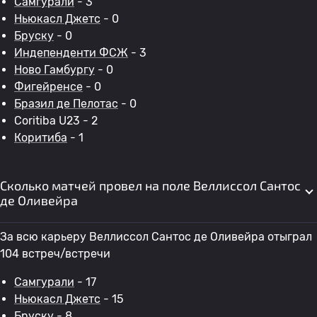
Самгурали
- 3
Ньюкасл Джетс
- 0
Бруску
- 0
Индепенденти ФСЖ
- 3
Ново Гамбургу
- 0
Фигейренсе
- 0
Бразил де Пелотас
- 0
Coritiba U23 - 2
Коритиба
- 1
Сколько матчей провел на поле Веллиссол Сантос
де Оливейра
За всю карьеру Веллиссол Сантос де Оливейра отыграл
104 встреч/встречи
Самгурали
- 17
Ньюкасл Джетс
- 15
Бруску
- 8