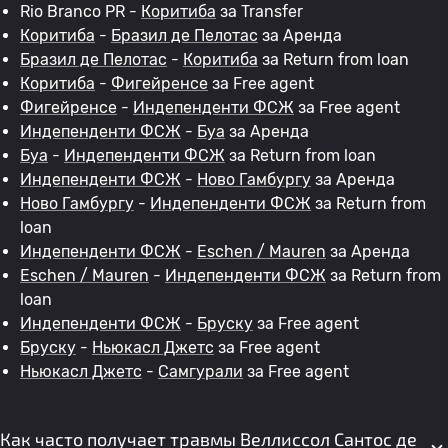
Rio Branco PR -
Коритиба
за Transfer
Коритиба
-
Бразил де Пелотас
за Аренда
Бразил де Пелотас
-
Коритиба
за Return from loan
Коритиба
-
Фигейренсе
за Free agent
Фигейренсе
-
Индепенденти ФСЖ
за Free agent
Индепенденти ФСЖ
-
Буа
за Аренда
Буа
-
Индепенденти ФСЖ
за Return from loan
Индепенденти ФСЖ
-
Ново Гамбургу
за Аренда
Ново Гамбургу
-
Индепенденти ФСЖ
за Return from
loan
Индепенденти ФСЖ
-
Eschen / Mauren
за Аренда
Eschen / Mauren
-
Индепенденти ФСЖ
за Return from
loan
Индепенденти ФСЖ
-
Бруску
за Free agent
Бруску
-
Ньюкасл Джетс
за Free agent
Ньюкасл Джетс
-
Самгурали
за Free agent
Как часто получает травмы Веллиссол Сантос де