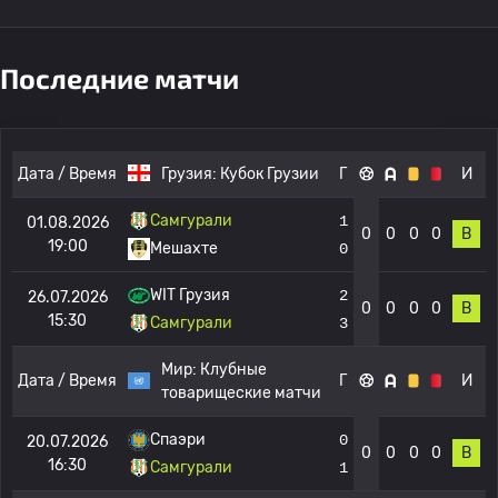
Последние матчи
Дата / Время
Грузия:
Кубок Грузии
Г
И
Самгурали
1
01.08.2026
0
0
0
0
В
19:00
Мешахте
0
WIT Грузия
2
26.07.2026
0
0
0
0
В
15:30
Самгурали
3
Мир:
Клубные
Дата / Время
Г
И
товарищеские матчи
Спаэри
0
20.07.2026
0
0
0
0
В
16:30
Самгурали
1