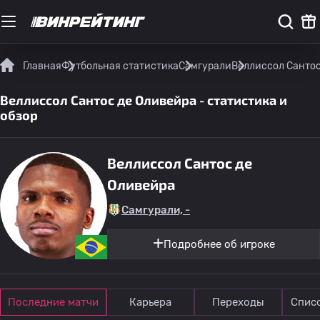
Главная
Футбольная статистика
Самгурали
Веллиссол Сантос
Веллиссол Сантос де Оливейра - статистика и
обзор
Веллиссол Сантос де
Оливейра
Самгурали, -
Подробнее об игроке
Последние матчи
Карьера
Переходы
Спис