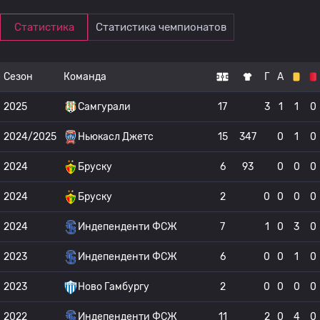
Статистика
Статистика чемпионатов
Сезон
Команда
Г
А
2025
Самгурали
17
3
1
1
0
2024/2025
Ньюкасл Джетс
15
347
0
1
0
2024
Бруску
6
93
0
0
0
2024
Бруску
2
0
0
0
0
2024
Индепенденти ФСЖ
7
1
0
3
0
2023
Индепенденти ФСЖ
6
0
0
1
0
2023
Ново Гамбургу
2
0
0
0
0
2022
Индепенденти ФСЖ
11
2
0
4
0