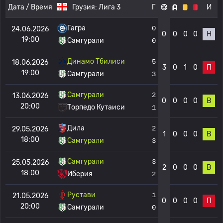
Дата / Время
Грузия:
Лига 3
Г
И
Гагра
0
24.06.2026
0
0
0
0
Н
19:00
Самгурали
0
Динамо Тбилиси
5
18.06.2026
3
0
1
0
П
19:00
Самгурали
3
Самгурали
2
13.06.2026
0
0
0
0
В
20:00
Торпедо Кутаиси
1
Дила
2
29.05.2026
1
0
0
0
В
18:00
Самгурали
3
Самгурали
3
25.05.2026
2
0
0
0
В
18:00
Иберия
2
Рустави
1
21.05.2026
0
0
0
0
П
20:00
Самгурали
0