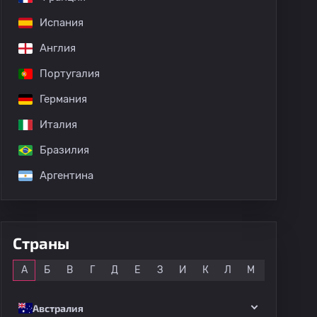
Испания
Англия
Португалия
Германия
Италия
Бразилия
Аргентина
Страны
Все
А
Б
В
Г
Д
Е
З
И
К
Л
М
Н
О
дных матчей
Австралия