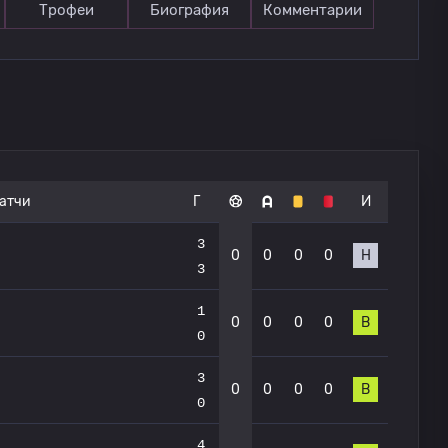
Трофеи
Биография
Комментарии
атчи
Г
И
3
0
0
0
0
Н
3
1
0
0
0
0
В
0
3
0
0
0
0
В
0
4