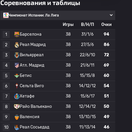
Соревнования и таблицы
Чемпионат Испании: Ла Лига
Игры
В/Н/П
Очки
Барселона
38
31/1/6
94
1
Реал Мадрид
38
27/5/6
86
2
Вильярреал
38
22/6/10
72
3
Атл. Мадрид
38
21/6/11
69
4
Бетис
38
15/15/8
60
5
Сельта Виго
38
14/12/12
54
6
Хетафе
38
15/6/17
51
7
Райо Вальекано
38
12/14/12
50
8
Валенсия
38
13/10/15
49
9
Реал Сосьедад
38
11/13/14
46
10