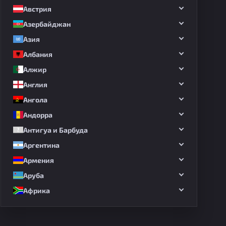
Австрия
Азербайджан
Азия
Албания
Алжир
Англия
Ангола
Андорра
Антигуа и Барбуда
Аргентина
Армения
Аруба
Африка