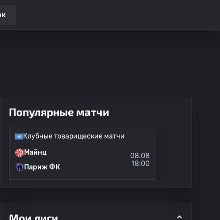
ок
Популярные матчи
Клубные товарищеские матчи
Майнц
08.08
18:00
Париж ФК
Мои лиги