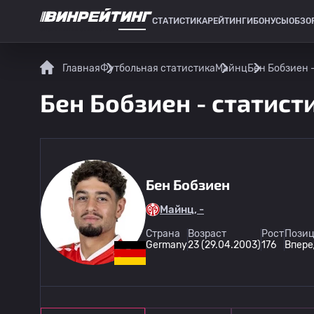
СТАТИСТИКА
РЕЙТИНГИ
БОНУСЫ
ОБЗО
СПОРТИВНАЯ СТАТИСТИКА
Главная
Футбольная статистика
Майнц
Бен Бобзиен -
Бен Бобзиен - статист
Бен Бобзиен
Майнц, -
Страна
Возраст
Рост
Позиц
Germany
23 (29.04.2003)
176
Впере