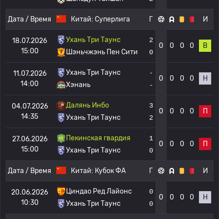
Дата / Время
Китай:
Суперлига
Г
И
Ухань Три Таунс
2
18.07.2026
0
0
0
0
В
15:00
Шэньчжэнь Пен Сити
0
Ухань Три Таунс
-
11.07.2026
0
0
0
0
Н
14:00
Хэнань
-
Далянь Инбо
3
04.07.2026
0
0
0
0
П
14:35
Ухань Три Таунс
2
Пекинская гвардия
1
27.06.2026
0
0
0
0
П
15:00
Ухань Три Таунс
0
Дата / Время
Китай:
Кубок ФА
Г
И
Циндао Ред Лайонс
0
20.06.2026
0
0
0
0
Н
10:30
Ухань Три Таунс
0