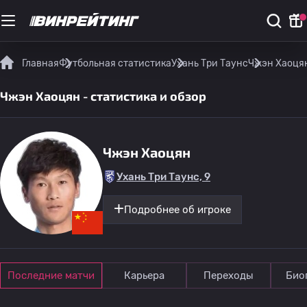
Главная
Футбольная статистика
Ухань Три Таунс
Чжэн Хаоцян
Чжэн Хаоцян - статистика и обзор
Чжэн Хаоцян
Ухань Три Таунс, 9
Подробнее об игроке
Последние матчи
Карьера
Переходы
Био