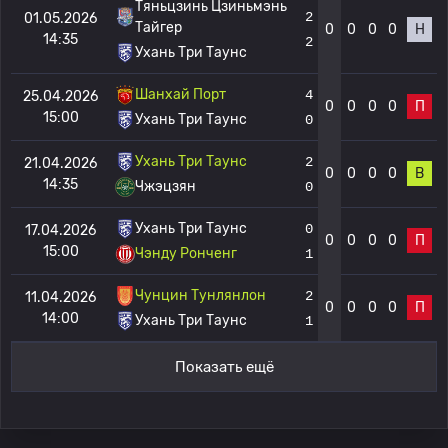
Тяньцзинь Цзиньмэнь
2
01.05.2026
Тайгер
0
0
0
0
Н
14:35
2
Ухань Три Таунс
Шанхай Порт
4
25.04.2026
0
0
0
0
П
15:00
Ухань Три Таунс
0
Ухань Три Таунс
2
21.04.2026
0
0
0
0
В
14:35
Чжэцзян
0
Ухань Три Таунс
0
17.04.2026
0
0
0
0
П
15:00
Чэнду Ронченг
1
Чунцин Тунлянлон
2
11.04.2026
0
0
0
0
П
14:00
Ухань Три Таунс
1
Показать ещё