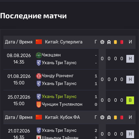
Последние матчи
Дата / Время
Китай:
Суперлига
Г
И
Чжэцзян
-
08.08.2026
0
0
0
0
Н
14:35
Ухань Три Таунс
-
Чэнду Ронченг
1
01.08.2026
0
0
0
0
Н
15:00
Ухань Три Таунс
1
Ухань Три Таунс
1
25.07.2026
0
0
0
0
В
15:00
Чунцин Тунлянлон
0
Дата / Время
Китай:
Кубок ФА
Г
И
Ухань Три Таунс
2
21.07.2026
0
0
0
0
Н
14:35
Шаньдун Тайшан
2