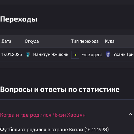
Переходы
Дата
Откуда
Тип перехода
Куда
17.01.2025
Наньтун Чжиюнь
Ухань Три
Free agent
Вопросы и ответы по статистике
Когда и где родился Чжэн Хаоцян
Футболист родился в стране Китай (16.11.1998).