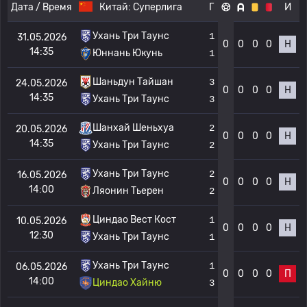
Дата / Время
Китай:
Суперлига
Г
И
Ухань Три Таунс
1
31.05.2026
0
0
0
0
Н
14:35
Юннань Юкунь
1
Шаньдун Тайшан
3
24.05.2026
0
0
0
0
Н
14:35
Ухань Три Таунс
3
Шанхай Шеньхуа
2
20.05.2026
0
0
0
0
Н
14:35
Ухань Три Таунс
2
Ухань Три Таунс
2
16.05.2026
0
0
0
0
Н
14:00
Ляонин Тьерен
2
Циндао Вест Кост
1
10.05.2026
0
0
0
0
Н
12:30
Ухань Три Таунс
1
Ухань Три Таунс
1
06.05.2026
0
0
0
0
П
14:00
Циндао Хайню
3