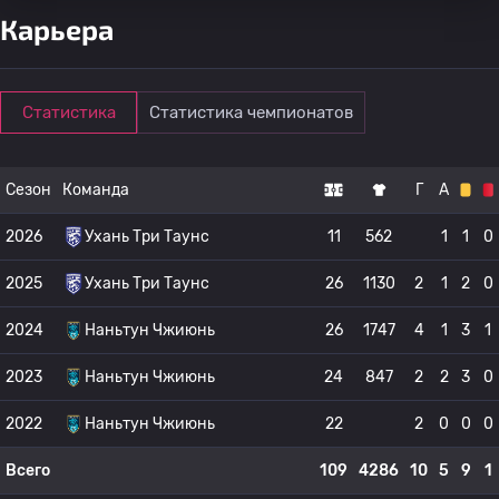
Карьера
Статистика
Статистика чемпионатов
Сезон
Команда
Г
А
2026
Ухань Три Таунс
11
562
1
1
0
2025
Ухань Три Таунс
26
1130
2
1
2
0
2024
Наньтун Чжиюнь
26
1747
4
1
3
1
2023
Наньтун Чжиюнь
24
847
2
2
3
0
2022
Наньтун Чжиюнь
22
2
0
0
0
Всего
109
4286
10
5
9
1