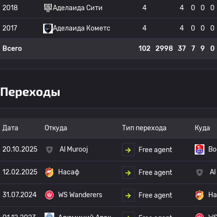
2018
Аделаида Сити
4
4
0
0
0
2017
Аделаида Кометс
4
4
0
0
0
Всего
102
2998
37
7
9
0
Переходы
Дата
Откуда
Тип перехода
Куда
20.10.2025
Al Murooj
Во
Free agent
12.02.2025
Насаф
Al
Free agent
31.07.2024
WS Wanderers
На
Free agent