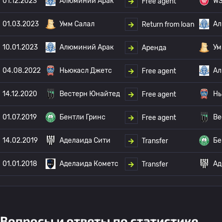
01.12.2023
Алюминий Арак
WS
Free agent
01.03.2023
Умм Салал
Ал
Return from loan
10.01.2023
Алюминий Арак
Ум
Аренда
04.08.2022
Ньюкасл Джетс
Ал
Free agent
14.12.2020
Вестерн Юнайтед
Нь
Free agent
01.07.2019
Бентли Гринс
Ве
Free agent
14.02.2019
Аделаида Сити
Бе
Transfer
01.01.2018
Аделаида Кометс
Ад
Transfer
Вопросы и ответы по статистике