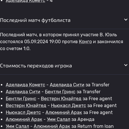
Аделаида Кометс
- 4
Последний матч футболиста
Последний матч, в котором принял участие В. Юэль
состоялся 05.09.2024 19:00 против
Конго
и закончился
со счетом 1:0.
Стоимость переходов игрока
Аделаида Кометс
-
Аделаида Сити
за Transfer
Аделаида Сити
-
Бентли Гринс
за Transfer
Бентли Гринс
-
Вестерн Юнайтед
за Free agent
Вестерн Юнайтед
-
Ньюкасл Джетс
за Free agent
Ньюкасл Джетс
-
Алюминий Арак
за Free agent
Алюминий Арак
-
Умм Салал
за Аренда
Умм Салал
-
Алюминий Арак
за Return from loan