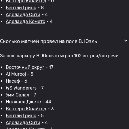
Вестерн Юнайтед
- 0
Бентли Гринс
- 8
Аделаида Сити
- 4
Аделаида Кометс
- 4
Сколько матчей провел на поле В. Юэль
За всю карьеру В. Юэль отыграл 102 встреч/встречи
Восточный округ
- 17
Al Murooj - 5
Насаф
- 6
WS Wanderers
- 7
Умм Салал
- 7
Ньюкасл Джетс
- 44
Вестерн Юнайтед
- 3
Бентли Гринс
- 5
Аделаида Сити
- 4