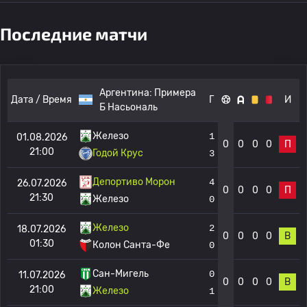
Последние матчи
Аргентина:
Примера
Дата / Время
Г
И
Б Насьональ
Железо
1
01.08.2026
0
0
0
0
П
21:00
Годой Крус
3
Депортиво Морон
4
26.07.2026
0
0
0
0
П
21:30
Железо
0
Железо
2
18.07.2026
0
0
0
0
В
01:30
Колон Санта-Фе
0
Сан-Мигель
0
11.07.2026
0
0
0
0
В
21:00
Железо
1