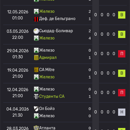
Железо
2
12.05.2026
0
0
0
0
В
01:00
Деф. де Бельграно
1
Сьюдад-Боливар
2
03.05.2026
0
0
0
0
В
22:00
Железо
4
Железо
0
29.04.2026
0
0
0
0
П
01:30
Адмирал
1
CA Mitre
0
19.04.2026
0
0
0
0
В
21:00
Железо
1
Железо
0
12.04.2026
0
0
0
0
П
21:00
Студенты CA
1
Ол Бойз
0
04.04.2026
0
0
0
0
Н
21:30
Железо
0
Атланта
0
28.03.2026