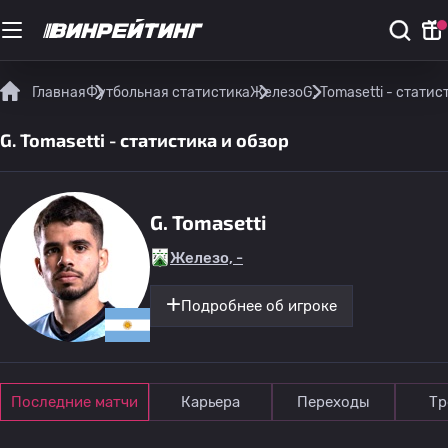
Главная
Футбольная статистика
Железо
G. Tomasetti - статис
G. Tomasetti - статистика и обзор
G. Tomasetti
Железо, -
Подробнее об игроке
Последние матчи
Карьера
Переходы
Тр