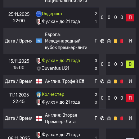
национальной лиги
Олдершот
2
25.11.2025
0
0
0
0
П
22:00
Фулхэм до 21 года
1
Европа:
Дата / Время
Международный
Г
И
кубок премьер-лиги
Фулхэм до 21 года
3
15.11.2025
0
0
0
0
В
15:00
Juventus U21
0
Дата / Время
Англия:
Трофей Efl
Г
И
Колчестер
2
11.11.2025
0
0
0
0
П
22:45
Фулхэм до 21 года
0
Англия:
Вторая
Дата / Время
Г
И
Премьер-Лига
Фулхэм до 21 года
1
08.11.2025