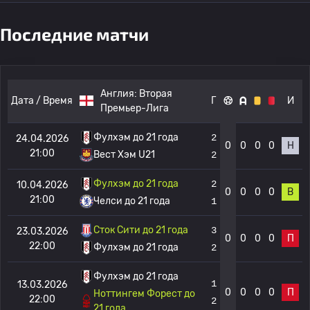
Последние матчи
Англия:
Вторая
Дата / Время
Г
И
Премьер-Лига
Фулхэм до 21 года
2
24.04.2026
0
0
0
0
Н
21:00
Вест Хэм U21
2
Фулхэм до 21 года
2
10.04.2026
0
0
0
0
В
21:00
Челси до 21 года
1
Сток Сити до 21 года
3
23.03.2026
0
0
0
0
П
22:00
Фулхэм до 21 года
2
Фулхэм до 21 года
1
13.03.2026
0
0
0
0
П
Ноттингем Форест до
22:00
2
21 года