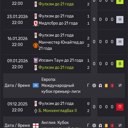
0
0
0
0
В
22:00
Фулхэм до 21 года
2
Фулхэм до 21 года
1
23.01.2026
0
0
0
0
Н
22:00
Мидлсбро до 21 года
1
Фулхэм до 21 года
2
16.01.2026
0
0
0
0
Н
Манчестер Юнайтед до
22:00
2
21 года
Ипсвич Таун до 21 года
1
09.01.2026
0
0
0
0
В
22:00
Фулхэм до 21 года
2
Европа:
Дата / Время
Международный
Г
И
кубок премьер-лиги
Фулхэм до 21 года
0
09.12.2025
0
0
0
0
П
22:00
Б. Монхенгладбах II
2
Англия:
Кубок
Дата / Время
Г
И