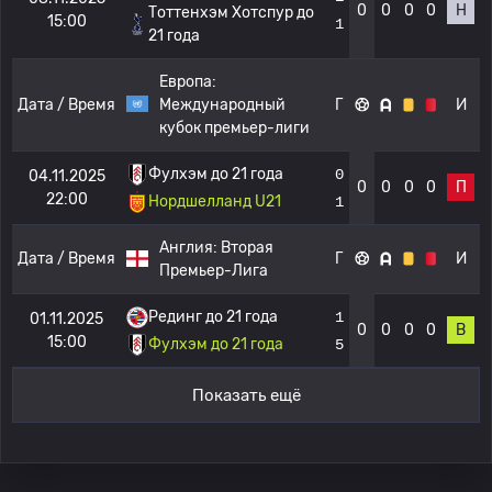
0
0
0
0
Н
Тоттенхэм Хотспур до
15:00
1
21 года
Европа:
Дата / Время
Международный
Г
И
кубок премьер-лиги
Фулхэм до 21 года
0
04.11.2025
0
0
0
0
П
22:00
Нордшелланд U21
1
Англия:
Вторая
Дата / Время
Г
И
Премьер-Лига
Рединг до 21 года
1
01.11.2025
0
0
0
0
В
15:00
Фулхэм до 21 года
5
Показать ещё