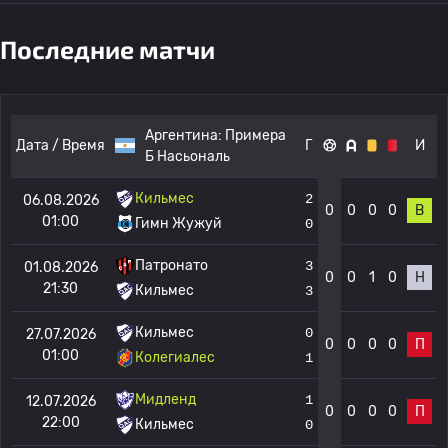
Последние матчи
Аргентина:
Примера
Дата / Время
Г
И
Б Насьональ
Кильмес
2
06.08.2026
0
0
0
0
В
01:00
Гимн Жужуй
0
Патронато
3
01.08.2026
0
0
1
0
Н
21:30
Кильмес
3
Кильмес
0
27.07.2026
0
0
0
0
П
01:00
Колегиалес
1
Мидленд
1
12.07.2026
0
0
0
0
П
22:00
Кильмес
0