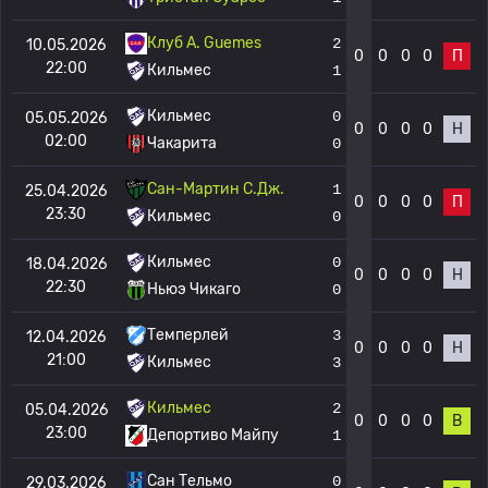
Клуб А. Guemes
2
10.05.2026
0
0
0
0
П
22:00
Кильмес
1
Кильмес
0
05.05.2026
0
0
0
0
Н
02:00
Чакарита
0
Сан-Мартин С.Дж.
1
25.04.2026
0
0
0
0
П
23:30
Кильмес
0
Кильмес
0
18.04.2026
0
0
0
0
Н
22:30
Ньюэ Чикаго
0
Темперлей
3
12.04.2026
0
0
0
0
Н
21:00
Кильмес
3
Кильмес
2
05.04.2026
0
0
0
0
В
23:00
Депортиво Майпу
1
Сан Тельмо
0
29.03.2026