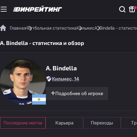
Главная
Футбольная статистика
Кильмес
A. Bindella - статист
A. Bindella - статистика и обзор
A. Bindella
Кильмес, 14
Подробнее об игроке
Последние матчи
Карьера
Переходы
Тр