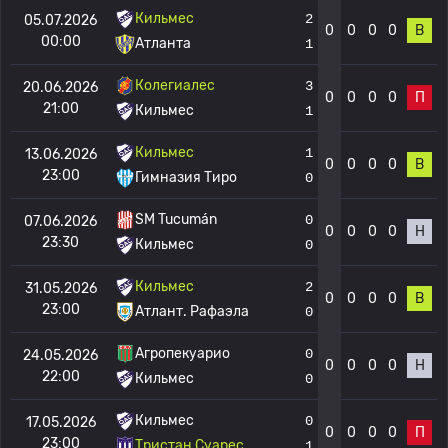
Кильмес
2
05.07.2026
0
0
0
0
В
00:00
Атланта
1
Колегиалес
3
20.06.2026
0
0
0
0
П
21:00
Кильмес
1
Кильмес
1
13.06.2026
0
0
0
0
В
23:00
Гимназия Тиро
0
SM Tucumán
0
07.06.2026
0
0
0
0
Н
23:30
Кильмес
0
Кильмес
2
31.05.2026
0
0
0
0
В
23:00
Атлант. Рафаэла
0
Агропекуарио
0
24.05.2026
0
0
0
0
Н
22:00
Кильмес
0
Кильмес
0
17.05.2026
0
0
0
0
П
23:00
Тристан Суарес
1