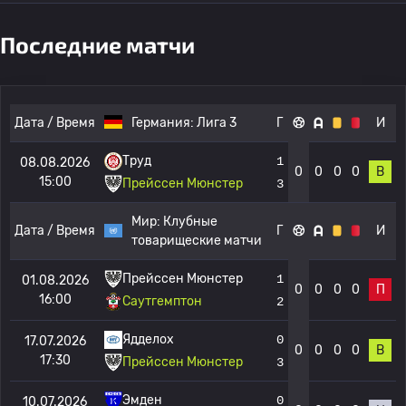
Последние матчи
Дата / Время
Германия:
Лига 3
Г
И
Труд
1
08.08.2026
0
0
0
0
В
15:00
Прейссен Мюнстер
3
Мир:
Клубные
Дата / Время
Г
И
товарищеские матчи
Прейссен Мюнстер
1
01.08.2026
0
0
0
0
П
16:00
Саутгемптон
2
Ядделох
0
17.07.2026
0
0
0
0
В
17:30
Прейссен Мюнстер
3
Эмден
0
10.07.2026