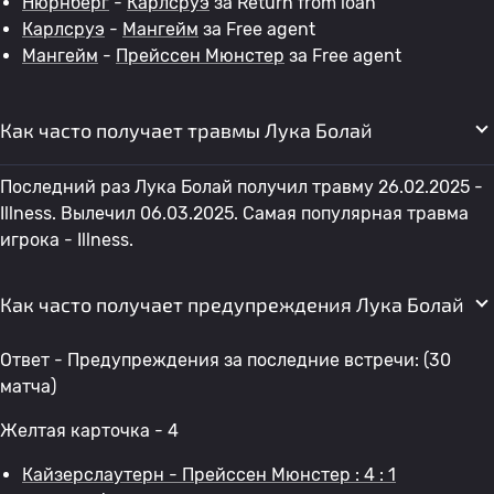
Нюрнберг
-
Карлсруэ
за Return from loan
Карлсруэ
-
Мангейм
за Free agent
Мангейм
-
Прейссен Мюнстер
за Free agent
Как часто получает травмы Лука Болай
Последний раз Лука Болай получил травму 26.02.2025 -
Illness. Вылечил 06.03.2025. Самая популярная травма
игрока - Illness.
Как часто получает предупреждения Лука Болай
Ответ - Предупреждения за последние встречи: (30
матча)
Желтая карточка - 4
Кайзерслаутерн - Прейссен Мюнстер : 4 : 1