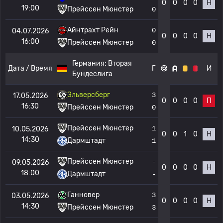
0
0
0
0
Н
19:00
Прейссен Мюнстер
0
Айнтрахт Рейн
0
04.07.2026
0
0
0
0
Н
16:00
Прейссен Мюнстер
0
Германия:
Вторая
Дата / Время
Г
И
Бундеслига
Эльверсберг
3
17.05.2026
0
0
0
0
П
16:30
Прейссен Мюнстер
0
Прейссен Мюнстер
1
10.05.2026
0
0
1
0
Н
14:30
Дармштадт
1
Прейссен Мюнстер
-
09.05.2026
0
0
0
0
Н
18:00
Дармштадт
-
Ганновер
3
03.05.2026
0
0
0
0
Н
14:30
Прейссен Мюнстер
3