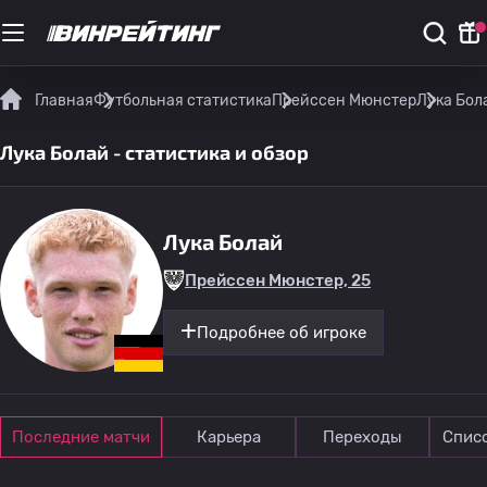
Главная
Футбольная статистика
Прейссен Мюнстер
Лука Бола
Лука Болай - статистика и обзор
Лука Болай
Прейссен Мюнстер, 25
Подробнее об игроке
Последние матчи
Карьера
Переходы
Спис