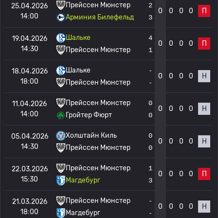
Прейссен Мюнстер
2
25.04.2026
0
0
0
0
П
14:00
Арминия Билефельд
3
Шальке
4
19.04.2026
0
0
0
0
П
14:30
Прейссен Мюнстер
1
Шальке
-
18.04.2026
0
0
0
0
Н
18:00
Прейссен Мюнстер
-
Прейссен Мюнстер
0
11.04.2026
0
0
0
0
Н
14:00
Гройтер Фюрт
0
Холштайн Киль
0
05.04.2026
0
0
0
0
Н
14:30
Прейссен Мюнстер
0
Прейссен Мюнстер
1
22.03.2026
0
0
0
0
П
15:30
Магдебург
3
Прейссен Мюнстер
-
21.03.2026
0
0
0
0
Н
18:00
Магдебург
-