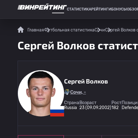
СТАТИСТИКА
РЕЙТИНГИ
БОНУСЫ
ОБЗО
СПОРТИВНАЯ СТАТИСТИКА
Главная
Футбольная статистика
Сочи
Сергей Волков 
Сергей Волков статис
Сергей Волков
Сочи, -
Страна
Возраст
Рост
Позици
Russia
23 (09.09.2002)
182
Defende