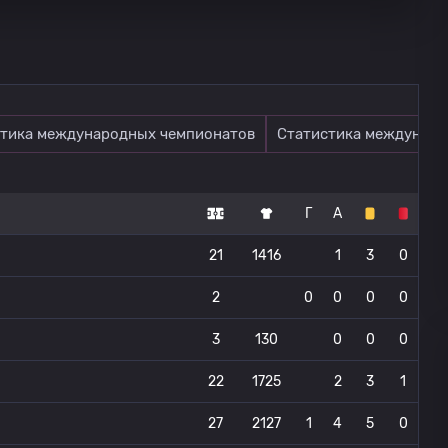
тика международных чемпионатов
Статистика междунаро
Г
А
21
1416
1
3
0
2
0
0
0
0
3
130
0
0
0
22
1725
2
3
1
27
2127
1
4
5
0