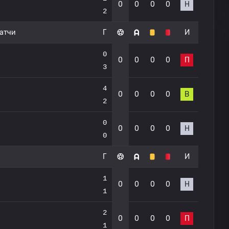
0
0
0
0
Н
2
атчи
Г
И
0
0
0
0
0
П
3
4
0
0
0
0
В
2
0
0
0
0
0
Н
0
Г
И
1
0
0
0
0
Н
1
2
0
0
0
0
П
1