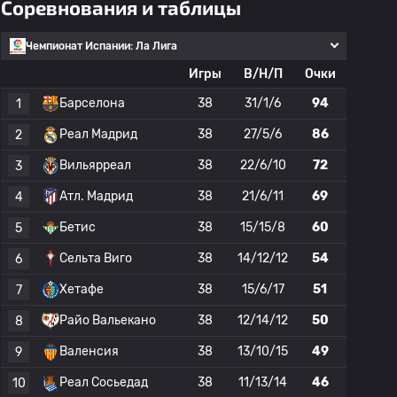
Соревнования и таблицы
Чемпионат Испании: Ла Лига
Игры
В/Н/П
Очки
Барселона
38
31/1/6
94
1
Реал Мадрид
38
27/5/6
86
2
Вильярреал
38
22/6/10
72
3
Атл. Мадрид
38
21/6/11
69
4
Бетис
38
15/15/8
60
5
Сельта Виго
38
14/12/12
54
6
Хетафе
38
15/6/17
51
7
Райо Вальекано
38
12/14/12
50
8
Валенсия
38
13/10/15
49
9
Реал Сосьедад
38
11/13/14
46
10