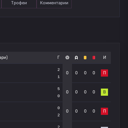
Трофеи
Комментарии
ари)
Г
И
2
0
0
0
0
П
1
5
0
0
0
0
В
0
0
0
0
0
0
П
2
2