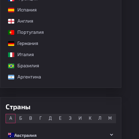
Испания
Англия
Португалия
дных матчей
Германия
Италия
Бразилия
Аргентина
Страны
Все
А
Б
В
Г
Д
Е
З
И
К
Л
М
Н
О
Австралия