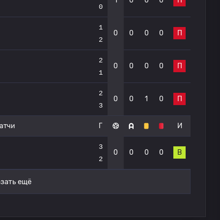
1
0
0
0
П
0
1
0
0
0
0
П
2
2
0
0
0
0
П
1
2
0
0
1
0
П
3
атчи
Г
И
3
0
0
0
0
В
2
зать ещё