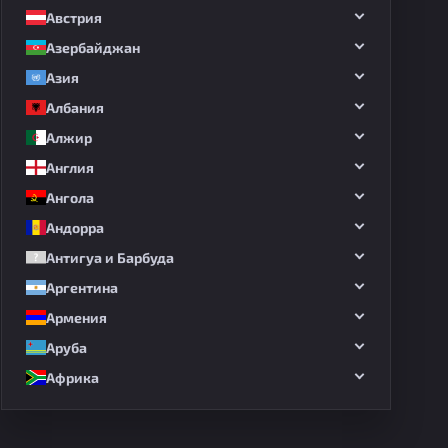
Австрия
Азербайджан
Азия
Албания
Алжир
Англия
Ангола
Андорра
Антигуа и Барбуда
Аргентина
Армения
Аруба
Африка