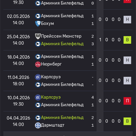
19:30
Арминия Билефельд
0
Арминия Билефельд
1
02.05.2026
0
0
0
0
Н
14:00
Бохум
1
Прейссен Мюнстер
2
25.04.2026
1
0
0
0
В
14:00
Арминия Билефельд
3
Арминия Билефельд
1
18.04.2026
0
0
0
0
Н
14:00
Нюрнберг
1
Карлсруэ
-
11.04.2026
0
0
0
0
Н
18:00
Арминия Билефельд
-
Карлсруэ
4
10.04.2026
0
0
0
0
П
19:30
Арминия Билефельд
1
Арминия Билефельд
2
04.04.2026
0
0
0
0
В
14:00
Дармштадт
1