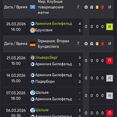
Мир:
Клубные
Дата / Время
товарищеские
Г
И
матчи
Арминия Билефельд
4
25.03.2026
0
0
0
0
В
14:00
Брунсвик
1
Германия:
Вторая
Дата / Время
Г
И
Бундеслига
Эльверсберг
3
21.03.2026
0
0
0
0
П
15:00
Арминия Билефельд
1
Арминия Билефельд
2
14.03.2026
0
0
0
0
Н
15:00
Падерборн
2
Шальке
-
07.03.2026
0
0
0
0
Н
18:00
Арминия Билефельд
-
Шальке
1
06.03.2026
0
0
0
0
П
20:30
Арминия Билефельд
0