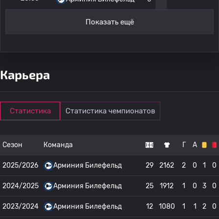
Показать ещё
Карьера
Статистика
Статистика чемпионатов
Сезон
Команда
Г
А
2025/2026
Арминия Билефельд
29
2162
2
0
1
0
2024/2025
Арминия Билефельд
25
1912
1
0
3
0
2023/2024
Арминия Билефельд
12
1080
1
1
2
0