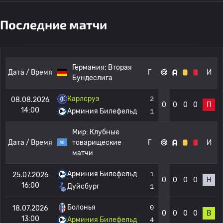
Последние матчи
Германия:
Вторая
Дата / Время
Г
И
Бундеслига
Карлсруэ
2
08.08.2026
0
0
0
0
П
14:00
Арминия Билефельд
1
Мир:
Клубные
Дата / Время
товарищеские
Г
И
матчи
Арминия Билефельд
1
25.07.2026
0
0
0
0
Н
16:00
Дуйсбург
1
Болонья
0
18.07.2026
0
0
0
0
В
13:00
Арминия Билефельд
4