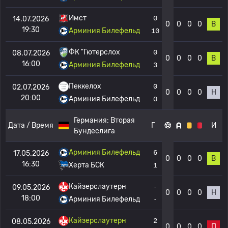
Имст
0
14.07.2026
0
0
0
0
В
19:30
Арминия Билефельд
10
ФК "Гютерслох
0
08.07.2026
0
0
0
0
В
16:00
Арминия Билефельд
3
Пеккелох
0
02.07.2026
0
0
0
0
Н
20:00
Арминия Билефельд
0
Германия:
Вторая
Дата / Время
Г
И
Бундеслига
Арминия Билефельд
6
17.05.2026
0
0
0
0
В
16:30
Херта БСК
1
Кайзерслаутерн
-
09.05.2026
0
0
0
0
Н
18:00
Арминия Билефельд
-
Кайзерслаутерн
2
08.05.2026
0
0
0
0
П