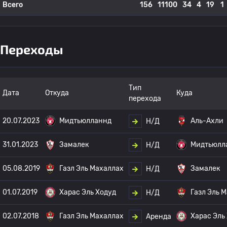
Всего
156
11100
34
4
19
1
Переходы
Тип
Дата
Откуда
Куда
перехода
20.07.2023
Мидтьюлланнд
Аль-Ахли
Н/Д
31.01.2023
Замалек
Мидтьюлл
Н/Д
05.08.2019
Газл Эль Махаллах
Замалек
Н/Д
01.07.2019
Харас Эль Ходуд
Газл Эль 
Н/Д
02.07.2018
Газл Эль Махаллах
Харас Эль
Аренда