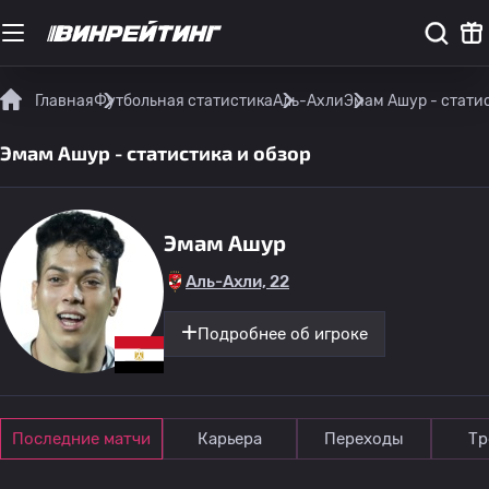
Главная
Футбольная статистика
Аль-Ахли
Эмам Ашур - статис
Эмам Ашур - статистика и обзор
Эмам Ашур
Аль-Ахли, 22
Подробнее об игроке
Последние матчи
Карьера
Переходы
Тр