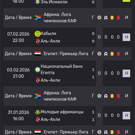
18:00
Эль Исмаили
0
Африка:
Лига
Дата / Время
Г
И
чемпионов КАФ
Кабыли
0
07.02.2026
0
0
0
0
Н
22:00
Аль-Ахли
0
Дата / Время
Египет:
Премьер Лига
Г
И
Национальный банк
1
03.02.2026
Египта
0
0
0
0
Н
21:00
1
Аль-Ахли
Африка:
Лига
Дата / Время
Г
И
чемпионов КАФ
Молодые африканцы
1
31.01.2026
0
0
0
0
Н
16:00
Аль-Ахли
1
Дата / Время
Египет:
Премьер Лига
Г
И