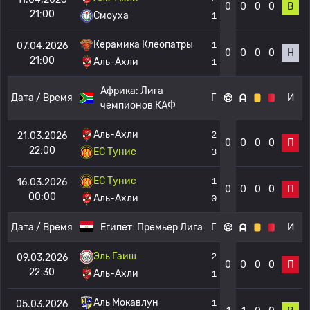
0
0
0
0
В
21:00
Смоуха
1
Керамика Клеопатры
1
07.04.2026
0
0
0
0
Н
21:00
Аль-Ахли
1
Африка:
Лига
Дата / Время
Г
И
чемпионов КАФ
Аль-Ахли
2
21.03.2026
0
0
0
0
П
22:00
ЕС Тунис
3
ЕС Тунис
1
16.03.2026
0
0
0
0
П
00:00
Аль-Ахли
0
Дата / Время
Египет:
Премьер Лига
Г
И
Эль Гаиш
2
09.03.2026
0
0
0
0
П
22:30
Аль-Ахли
1
Аль Мокавлун
1
05.03.2026