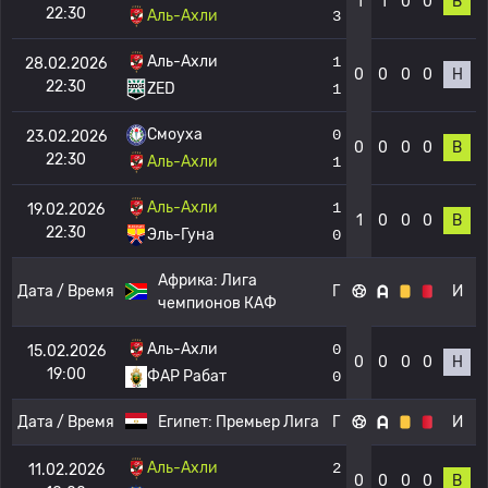
1
1
0
0
В
22:30
Аль-Ахли
3
Аль-Ахли
1
28.02.2026
0
0
0
0
Н
22:30
ZED
1
Смоуха
0
23.02.2026
0
0
0
0
В
22:30
Аль-Ахли
1
Аль-Ахли
1
19.02.2026
1
0
0
0
В
22:30
Эль-Гуна
0
Африка:
Лига
Дата / Время
Г
И
чемпионов КАФ
Аль-Ахли
0
15.02.2026
0
0
0
0
Н
19:00
ФАР Рабат
0
Дата / Время
Египет:
Премьер Лига
Г
И
Аль-Ахли
2
11.02.2026
0
0
0
0
В