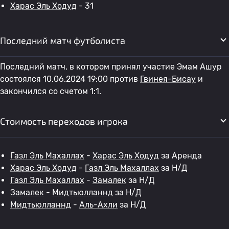
Харас Эль Ходуд
- 31
Последний матч футболиста
Последний матч, в котором принял участие Эмам Ашур
состоялся 10.06.2024 19:00 против
Гвинея-Бисау
и
закончился со счетом 1:1.
Стоимость переходов игрока
Газл Эль Махаллах
-
Харас Эль Ходуд
за Аренда
Харас Эль Ходуд
-
Газл Эль Махаллах
за Н/Д
Газл Эль Махаллах
-
Замалек
за Н/Д
Замалек
-
Мидтьюлланнд
за Н/Д
Мидтьюлланнд
-
Аль-Ахли
за Н/Д