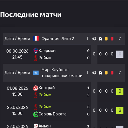
Последние матчи
Дата / Время
Франция:
Лига 2
Г
И
Клермон
0
08.08.2026
0
0
0
0
Н
21:45
Реймс
0
Мир:
Клубные
Дата / Время
Г
И
товарищеские матчи
Кортрай
1
01.08.2026
0
0
0
0
В
15:00
Реймс
2
Реймс
3
25.07.2026
0
0
0
0
В
15:00
Серкль Брюгге
0
Амьен
1
22.07.2026