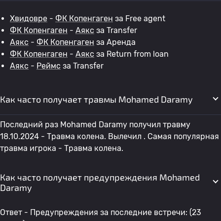
Хвидовре
-
ФК Копенгаген
за Free agent
ФК Копенгаген
-
Аякс
за Transfer
Аякс
-
ФК Копенгаген
за Аренда
ФК Копенгаген
-
Аякс
за Return from loan
Аякс
-
Реймс
за Transfer
Как часто получает травмы Mohamed Daramy
Последний раз Mohamed Daramy получил травму
18.10.2024 - Травма колена. Вылечил . Самая популярная
травма игрока - Травма колена.
Как часто получает предупреждения Mohamed
Daramy
Ответ - Предупреждения за последние встречи: (23