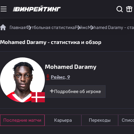
Главная
Футбольная статистика
Реймс
Mohamed Daramy - ста
Mohamed Daramy - статистика и обзор
Mohamed Daramy
Реймс, 9
Подробнее об игроке
Последние матчи
Карьера
Переходы
Спис