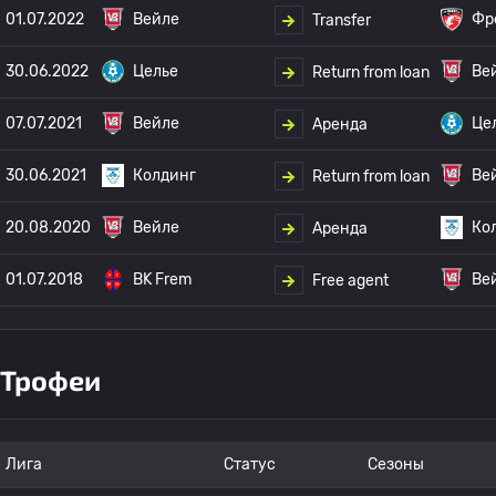
01.07.2022
Вейле
Фр
Transfer
30.06.2022
Целье
Ве
Return from loan
07.07.2021
Вейле
Це
Аренда
30.06.2021
Колдинг
Ве
Return from loan
20.08.2020
Вейле
Ко
Аренда
01.07.2018
BK Frem
Ве
Free agent
Трофеи
Лига
Статус
Сезоны