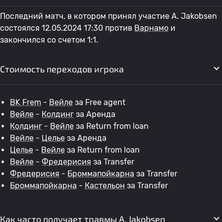
Последний матч, в котором принял участие A. Jakobsen
состоялся 12.05.2024 17:30 против
Варнамо
и
закончился со счетом 1:1.
Стоимость переходов игрока
BK Frem
-
Вейле
за Free agent
Вейле
-
Колдинг
за Аренда
Колдинг
-
Вейле
за Return from loan
Вейле
-
Целье
за Аренда
Целье
-
Вейле
за Return from loan
Вейле
-
Фредерисия
за Transfer
Фредерисия
-
Броммапойкарна
за Transfer
Броммапойкарна
-
Кастельон
за Transfer
Как часто получает травмы A. Jakobsen