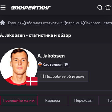
Главная
Футбольная статистика
Кастельон
A. Jakobsen - стат
A. Jakobsen - статистика и обзор
A. Jakobsen
Кастельон, 19
Подробнее об игроке
Последние матчи
Карьера
Переходы
Тр