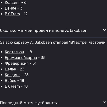
Колдинг
- 6
Вейле
- 3
BK Frem
- 12
Сколько матчей провел на поле A. Jakobsen
За всю карьеру A. Jakobsen отыграл 181 встреч/встречи
Кастельон
- 18
Броммапойкарна
- 35
Фредерисия
- 51
Целье
- 23
Колдинг
- 26
Вейле
- 18
BK Frem
- 10
Последний матч футболиста