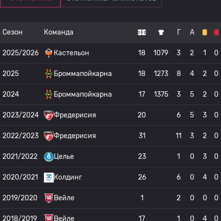
Сезон
Команда
Г
А
2025/2026
Кастельон
18
1079
3
2
1
0
2025
Броммапойкарна
18
1273
8
4
2
0
2024
Броммапойкарна
17
1375
3
5
2
0
2023/2024
Фредерисия
20
6
5
3
0
2022/2023
Фредерисия
31
11
3
2
0
2021/2022
Целье
23
1
0
3
0
2020/2021
Колдинг
26
6
0
4
0
2019/2020
Вейле
1
2
0
0
0
2018/2019
Вейле
17
1
0
4
0