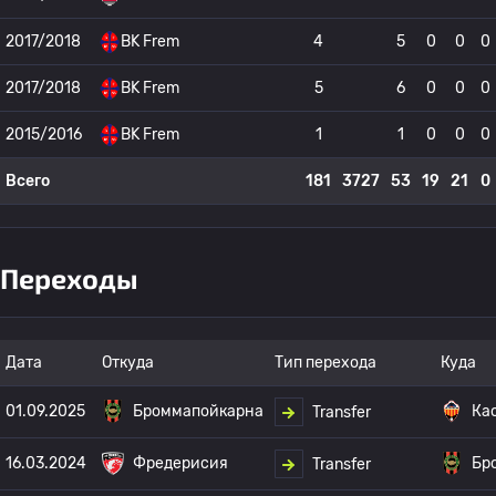
2017/2018
BK Frem
4
5
0
0
0
2017/2018
BK Frem
5
6
0
0
0
2015/2016
BK Frem
1
1
0
0
0
Всего
181
3727
53
19
21
0
Переходы
Дата
Откуда
Тип перехода
Куда
01.09.2025
Броммапойкарна
Ка
Transfer
16.03.2024
Фредерисия
Бр
Transfer