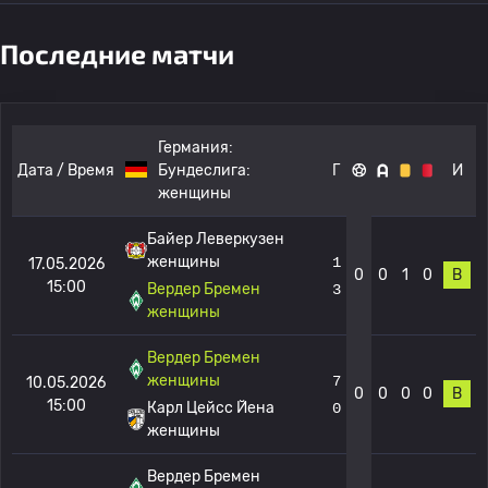
Последние матчи
Германия:
Дата / Время
Бундеслига:
Г
И
женщины
Байер Леверкузен
женщины
1
17.05.2026
0
0
1
0
В
15:00
Вердер Бремен
3
женщины
Вердер Бремен
женщины
7
10.05.2026
0
0
0
0
В
15:00
Карл Цейсс Йена
0
женщины
Вердер Бремен