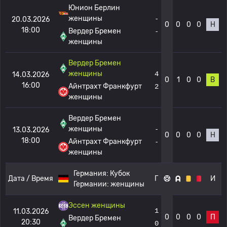
Юнион Берлин
женщины
-
20.03.2026
0
0
0
0
Н
18:00
Вердер Бремен
-
женщины
Вердер Бремен
женщины
4
14.03.2026
0
1
0
0
В
16:00
Айнтрахт Франкфурт
2
женщины
Вердер Бремен
женщины
-
13.03.2026
0
0
0
0
Н
18:00
Айнтрахт Франкфурт
-
женщины
Германия:
Кубок
Дата / Время
Г
И
Германии: женщины
Эссен женщины
1
11.03.2026
0
0
0
0
П
Вердер Бремен
20:30
0