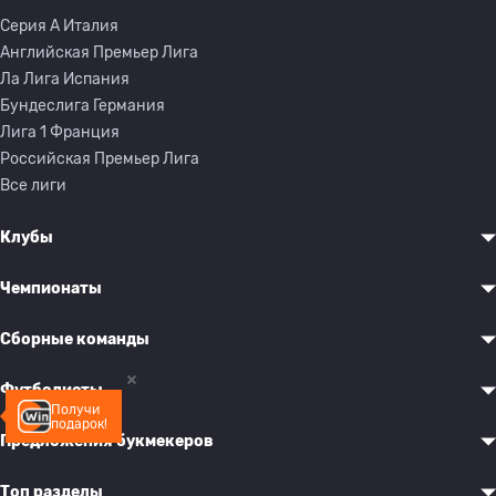
Серия A Италия
Английская Премьер Лига
Ла Лига Испания
Бундеслига Германия
Лига 1 Франция
Российская Премьер Лига
Все лиги
Клубы
Чемпионаты
Сборные команды
Футболисты
Получи
подарок!
Предложения букмекеров
Топ разделы