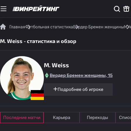
Главная
Футбольная статистика
Вердер Бремен женщины
M. 
M. Weiss - статистика и обзор
M. Weiss
Вердер Бремен женщины, 15
Подробнее об игроке
Последние матчи
Карьера
Переходы
Спис