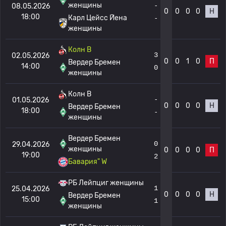
женщины
-
08.05.2026
0
0
0
0
Н
18:00
Карл Цейсс Йена
-
женщины
Колн В
3
02.05.2026
0
0
1
0
П
Вердер Бремен
14:00
0
женщины
Колн В
-
01.05.2026
0
0
0
0
Н
Вердер Бремен
18:00
-
женщины
Вердер Бремен
0
29.04.2026
женщины
0
0
0
0
П
19:00
2
Бавария" W
РБ Лейпциг женщины
1
25.04.2026
0
0
0
0
Н
Вердер Бремен
15:00
1
женщины