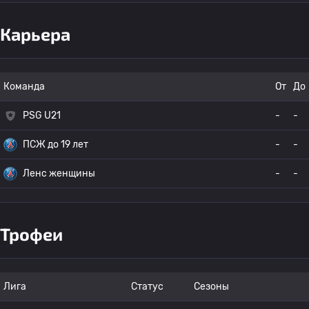
Карьера
Команда
От
До
PSG U21
-
-
ПСЖ до 19 лет
-
-
Ленс женщины
-
-
Трофеи
Лига
Статус
Сезоны