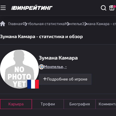
Главная
Футбольная статистика
Монпелье
Зумана Камара - с
Зумана Камара - статистика и обзор
Зумана Камара
Монпелье, -
Подробнее об игроке
Карьера
Трофеи
Биография
Коммент