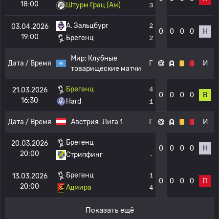
18:00
Штурм Грац (Ам)
3
A. Зальцбург
2
03.04.2026
0
0
0
0
Н
19:00
Брегенц
2
Мир:
Клубные
Дата / Время
Г
И
товарищеские матчи
Брегенц
4
21.03.2026
0
0
0
0
В
16:30
Hard
1
Дата / Время
Австрия:
Лига 1
Г
И
Брегенц
-
20.03.2026
0
0
0
0
Н
20:00
Стрипфинг
-
Брегенц
1
13.03.2026
0
0
0
0
П
20:00
Адмира
4
Показать ещё