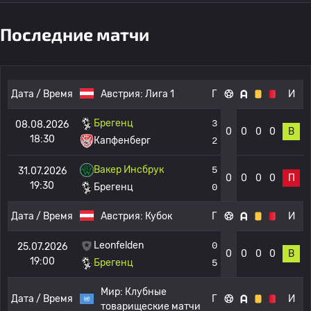
Последние матчи
Дата / Время
Австрия:
Лига 1
Г
И
Брегенц
3
08.08.2026
0
0
0
0
В
18:30
Капфенберг
2
Вакер Инсбрук
5
31.07.2026
0
0
0
0
П
19:30
Брегенц
0
Дата / Время
Австрия:
Кубок
Г
И
Leonfelden
0
25.07.2026
0
0
0
0
В
19:00
Брегенц
5
Мир:
Клубные
Дата / Время
Г
И
товарищеские матчи