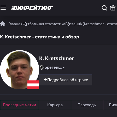
Главная
Футбольная статистика
Брегенц
K. Kretschmer - стат
K. Kretschmer - статистика и обзор
K. Kretschmer
Брегенц, -
Подробнее об игроке
Последние матчи
Карьера
Переходы
Био