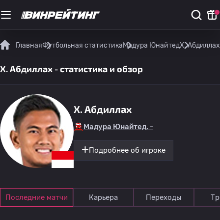
Главная
Футбольная статистика
Мадура Юнайтед
Х. Абдиллах
Х. Абдиллах - статистика и обзор
Х. Абдиллах
Мадура Юнайтед, -
Подробнее об игроке
Последние матчи
Карьера
Переходы
Тр