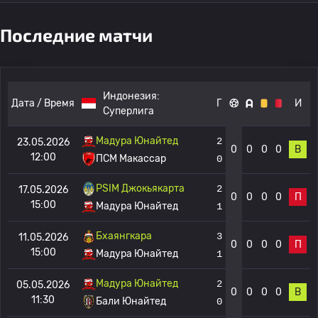
Последние матчи
Индонезия:
Дата / Время
Г
И
Суперлига
Мадура Юнайтед
2
23.05.2026
0
0
0
0
В
12:00
ПСМ Макассар
0
PSIM Джокьякарта
2
17.05.2026
0
0
0
0
П
15:00
Мадура Юнайтед
1
Бхаянгкара
3
11.05.2026
0
0
0
0
П
15:00
Мадура Юнайтед
1
Мадура Юнайтед
2
05.05.2026
0
0
0
0
В
11:30
Бали Юнайтед
0