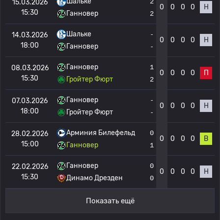
Шальке
2
15.03.2026
0
0
0
0
Н
15:30
Ганновер
2
Шальке
-
14.03.2026
0
0
0
0
Н
18:00
Ганновер
-
Ганновер
1
08.03.2026
0
0
0
0
П
15:30
Гройтер Фюрт
2
Ганновер
-
07.03.2026
0
0
0
0
Н
18:00
Гройтер Фюрт
-
Арминия Билефельд
0
28.02.2026
0
0
0
0
В
15:00
Ганновер
1
Ганновер
0
22.02.2026
0
0
0
0
Н
15:30
Динамо Дрезден
0
Показать ещё