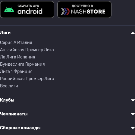
Лиги
Серия A Италия
Английская Премьер Лига
Ла Лига Испания
Бундеслига Германия
Лига 1 Франция
Российская Премьер Лига
Все лиги
Клубы
Чемпионаты
Сборные команды