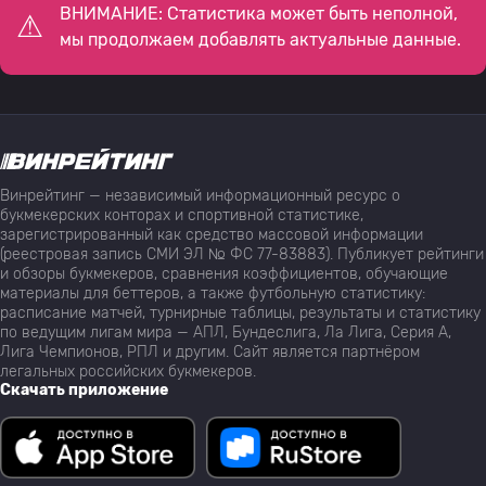
ВНИМАНИЕ: Статистика может быть неполной,
мы продолжаем добавлять актуальные данные.
Винрейтинг — независимый информационный ресурс о
букмекерских конторах и спортивной статистике,
зарегистрированный как средство массовой информации
(реестровая запись СМИ ЭЛ № ФС 77-83883). Публикует рейтинги
и обзоры букмекеров, сравнения коэффициентов, обучающие
материалы для беттеров, а также футбольную статистику:
расписание матчей, турнирные таблицы, результаты и статистику
по ведущим лигам мира — АПЛ, Бундеслига, Ла Лига, Серия А,
Лига Чемпионов, РПЛ и другим. Сайт является партнёром
легальных российских букмекеров.
Скачать приложение