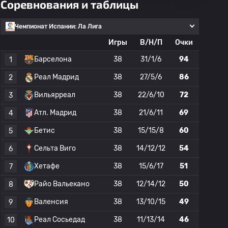
Соревнования и таблицы
Чемпионат Испании: Ла Лига
Игры
В/Н/П
Очки
Барселона
38
31/1/6
94
1
Реал Мадрид
38
27/5/6
86
2
Вильярреал
38
22/6/10
72
3
Атл. Мадрид
38
21/6/11
69
4
Бетис
38
15/15/8
60
5
Сельта Виго
38
14/12/12
54
6
Хетафе
38
15/6/17
51
7
Райо Вальекано
38
12/14/12
50
8
Валенсия
38
13/10/15
49
9
Реал Сосьедад
38
11/13/14
46
10