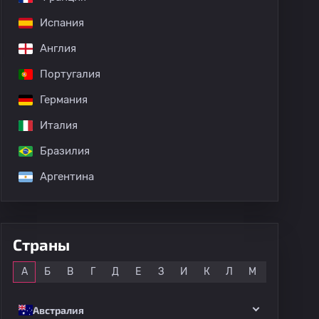
Испания
Англия
Португалия
Германия
Италия
Бразилия
Аргентина
Страны
Все
А
Б
В
Г
Д
Е
З
И
К
Л
М
Н
О
Австралия