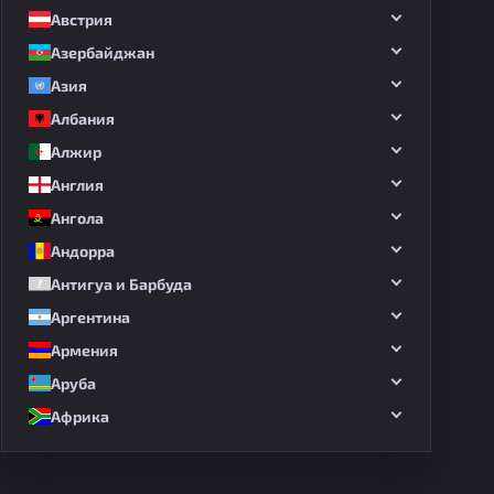
Австрия
Азербайджан
Азия
Албания
Алжир
Англия
Ангола
Андорра
Антигуа и Барбуда
Аргентина
Армения
Аруба
Африка