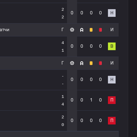
2
0
0
0
0
Н
2
атчи
Г
И
4
0
0
0
0
В
1
Г
И
-
0
0
0
0
Н
-
1
0
0
1
0
П
4
2
0
0
0
0
П
0