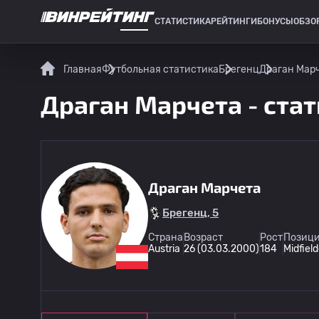
СТАТИСТИКА
РЕЙТИНГИ
БОНУСЫ
ОБЗО
СПОРТИВНАЯ СТАТИСТИКА
Главная
Футбольная статистика
Брегенц
Драган Марч
Драган Марчета - стат
Драган Марчета
Брегенц, 5
Страна
Возраст
Рост
Позици
Austria
26 (03.03.2000)
184
Midfield