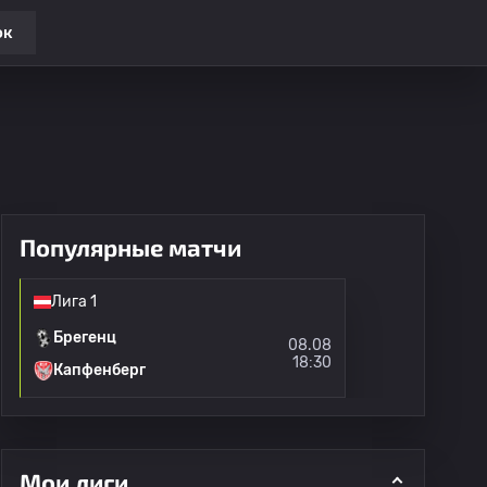
ок
Популярные матчи
Лига 1
Брегенц
08.08
18:30
Капфенберг
Мои лиги