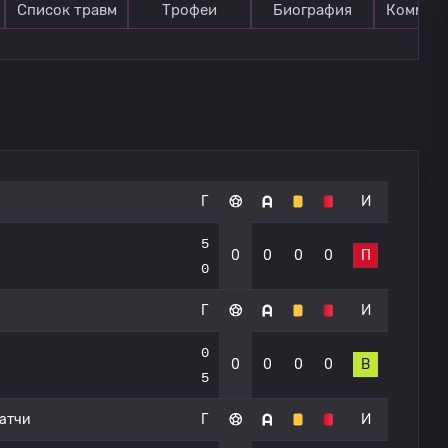
Список травм
Трофеи
Биография
Коммен
Г
И
5
0
0
0
0
П
0
Г
И
0
0
0
0
0
В
5
атчи
Г
И