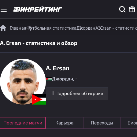
Главная
Футбольная статистика
Джордан
A. Ersan - статистик
A. Ersan - статистика и обзор
A. Ersan
Джордан, -
Подробнее об игроке
Последние матчи
Карьера
Переходы
Био