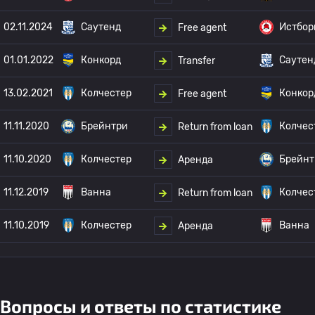
02.11.2024
Саутенд
Истбор
Free agent
01.01.2022
Конкорд
Саутен
Transfer
13.02.2021
Колчестер
Конкор
Free agent
11.11.2020
Брейнтри
Колчес
Return from loan
11.10.2020
Колчестер
Брейнт
Аренда
11.12.2019
Ванна
Колчес
Return from loan
11.10.2019
Колчестер
Ванна
Аренда
Вопросы и ответы по статистике