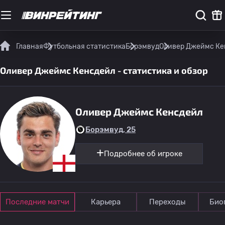
Главная
Футбольная статистика
Борэмвуд
Оливер Джеймс Кен
Оливер Джеймс Кенсдейл - статистика и обзор
Оливер Джеймс Кенсдейл
Борэмвуд, 25
Подробнее об игроке
Последние матчи
Карьера
Переходы
Био