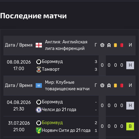
Последние матчи
Англия:
Английская
Дата / Время
Г
И
лига конференций
Борэмвуд
3
08.08.2026
0
0
0
0
Н
17:00
Тамворт
3
Мир:
Клубные
Дата / Время
Г
И
товарищеские матчи
Борэмвуд
-
04.08.2026
0
0
0
0
Н
21:30
Челси до 21 года
-
Борэмвуд
2
31.07.2026
0
0
0
0
В
21:00
Норвич Сити до 21 года
1