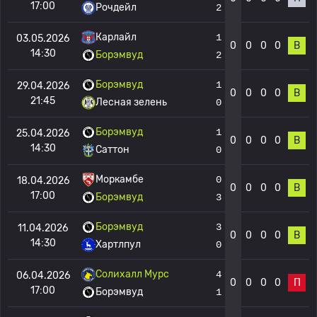
17:00
Рочдейл
2
Карлайл
1
03.05.2026
0
0
0
0
В
14:30
Борэмвуд
2
Борэмвуд
1
29.04.2026
0
0
0
0
В
21:45
Лесная зелень
0
Борэмвуд
1
25.04.2026
0
0
0
0
В
14:30
Саттон
0
Моркамбе
0
18.04.2026
0
0
0
0
В
17:00
Борэмвуд
3
Борэмвуд
3
11.04.2026
0
0
0
0
В
14:30
Хартлпул
0
Солихалл Мурс
4
06.04.2026
0
0
0
0
П
17:00
Борэмвуд
1