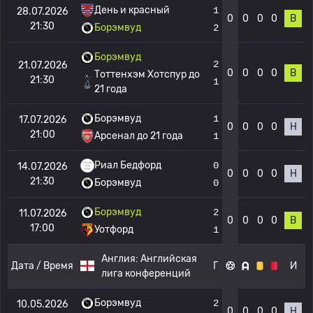
День и красный
1
28.07.2026
0
0
0
0
В
21:30
Борэмвуд
2
Борэмвуд
2
21.07.2026
0
0
0
0
В
Тоттенхэм Хотспур до
21:30
1
21 года
Борэмвуд
1
17.07.2026
0
0
0
0
Н
21:00
Арсенал до 21 года
1
Риал Бедфорд
0
14.07.2026
0
0
0
0
Н
21:30
Борэмвуд
0
Борэмвуд
2
11.07.2026
0
0
0
0
В
17:00
Уотфорд
1
Англия:
Английская
Дата / Время
Г
И
лига конференций
Борэмвуд
2
10.05.2026
0
0
0
0
Н