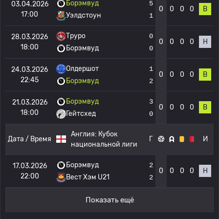
Борэмвуд
5
03.04.2026
0
0
0
0
В
17:00
Уэлдстоун
1
Труро
0
28.03.2026
0
0
0
0
Н
18:00
Борэмвуд
0
Олдершот
1
24.03.2026
0
0
0
0
В
22:45
Борэмвуд
2
Борэмвуд
3
21.03.2026
0
0
0
0
В
18:00
Гейтсхед
0
Англия:
Кубок
Дата / Время
Г
И
национальной лиги
Борэмвуд
2
17.03.2026
0
0
0
0
Н
22:00
Вест Хэм U21
2
Показать ещё