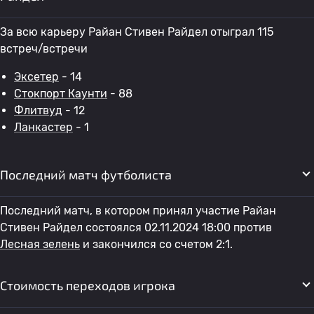
За всю карьеру Райан Стивен Райдел отыграл 115
встреч/встречи
Эксетер
- 14
Стокпорт Каунти
- 88
Флитвуд
- 12
Ланкастер
- 1
Последний матч футболиста
Последний матч, в котором принял участие Райан
Стивен Райдел состоялся 02.11.2024 18:00 против
Лесная зелень
и закончился со счетом 2:1.
Стоимость переходов игрока