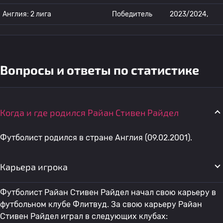
Англия: 2 лига
Победитель
2023/2024,
Вопросы и ответы по статистике
Когда и где родился Райан Стивен Райдел
Футболист родился в стране Англия (09.02.2001).
Карьера игрока
Футболист Райан Стивен Райдел начал свою карьеру в
футбольном клубе Флитвуд. За свою карьеру Райан
Стивен Райдел играл в следующих клубах: