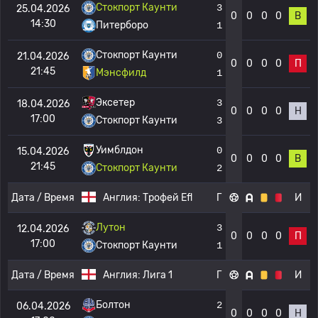
Стокпорт Каунти
3
25.04.2026
0
0
0
0
В
14:30
Питерборо
1
Стокпорт Каунти
0
21.04.2026
0
0
0
0
П
21:45
Мэнсфилд
1
Эксетер
3
18.04.2026
0
0
0
0
Н
17:00
Стокпорт Каунти
3
Уимблдон
0
15.04.2026
0
0
0
0
В
21:45
Стокпорт Каунти
2
Дата / Время
Англия:
Трофей Efl
Г
И
Лутон
3
12.04.2026
0
0
0
0
П
17:00
Стокпорт Каунти
1
Дата / Время
Англия:
Лига 1
Г
И
Болтон
2
06.04.2026
0
0
0
0
Н