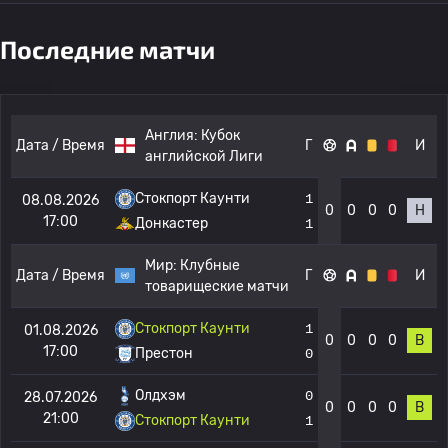
Последние матчи
Англия:
Кубок
Дата / Время
Г
И
английской Лиги
Стокпорт Каунти
1
08.08.2026
0
0
0
0
Н
17:00
Донкастер
1
Мир:
Клубные
Дата / Время
Г
И
товарищеские матчи
Стокпорт Каунти
1
01.08.2026
0
0
0
0
В
17:00
Престон
0
Олдхэм
0
28.07.2026
0
0
0
0
В
21:00
Стокпорт Каунти
1