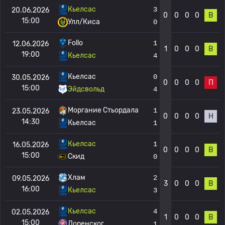
Кьелсас
3
20.06.2026
0
0
0
0
В
15:00
Улл/Киса
0
Follo
1
12.06.2026
1
0
0
0
В
19:00
Кьелсас
4
Кьелсас
0
30.05.2026
0
0
0
0
П
15:00
Эйдсвольд
4
Моргание Стьордала
1
23.05.2026
0
0
0
0
Н
14:30
Кьелсас
1
Кьелсас
1
16.05.2026
0
0
0
0
В
15:00
Скид
0
Хлам
2
09.05.2026
3
0
0
0
В
16:00
Кьелсас
3
Кьелсас
4
02.05.2026
1
0
0
0
В
15:00
Лоренског
1