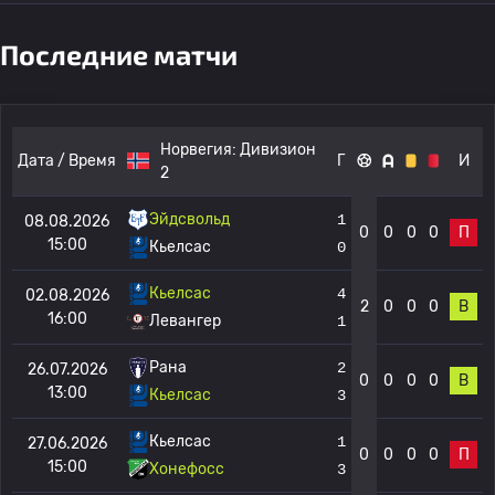
Последние матчи
Норвегия:
Дивизион
Дата / Время
Г
И
2
Эйдсвольд
1
08.08.2026
0
0
0
0
П
15:00
Кьелсас
0
Кьелсас
4
02.08.2026
2
0
0
0
В
16:00
Левангер
1
Рана
2
26.07.2026
0
0
0
0
В
13:00
Кьелсас
3
Кьелсас
1
27.06.2026
0
0
0
0
П
15:00
Хонефосс
3