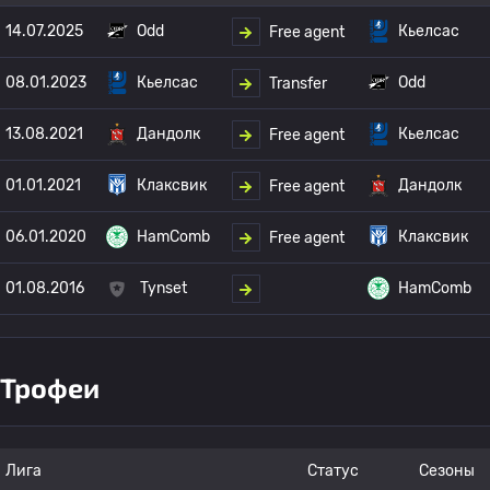
14.07.2025
Odd
Кьелсас
Free agent
08.01.2023
Кьелсас
Odd
Transfer
13.08.2021
Дандолк
Кьелсас
Free agent
01.01.2021
Клаксвик
Дандолк
Free agent
06.01.2020
HamComb
Клаксвик
Free agent
01.08.2016
Tynset
HamComb
Трофеи
Лига
Статус
Сезоны