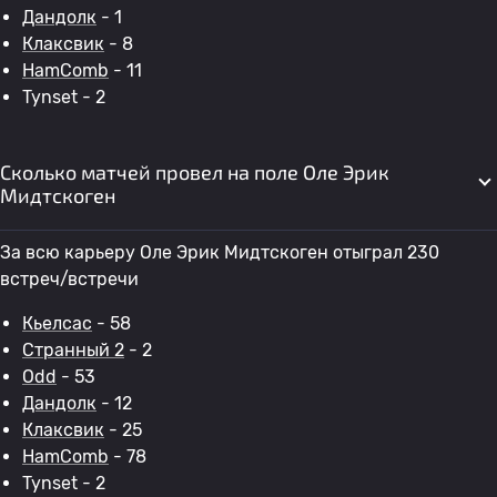
Дандолк
- 1
Клаксвик
- 8
HamComb
- 11
Tynset - 2
Сколько матчей провел на поле Оле Эрик
Мидтскоген
За всю карьеру Оле Эрик Мидтскоген отыграл 230
встреч/встречи
Кьелсас
- 58
Странный 2
- 2
Odd
- 53
Дандолк
- 12
Клаксвик
- 25
HamComb
- 78
Tynset - 2