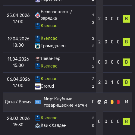
Безопасность /
1
25.04.2026
зарядка
2
0
0
0
В
17:00
3
Кьелсас
Кьелсас
3
19.04.2026
2
0
0
0
В
18:00
Тромсдален
2
Левангер
1
11.04.2026
0
0
0
0
В
15:00
Кьелсас
2
Кьелсас
2
06.04.2026
2
0
1
0
В
17:00
Grorud
1
Мир:
Клубные
Дата / Время
Г
И
товарищеские матчи
Кьелсас
3
28.03.2026
0
0
0
0
В
15:30
Квик Халден
0