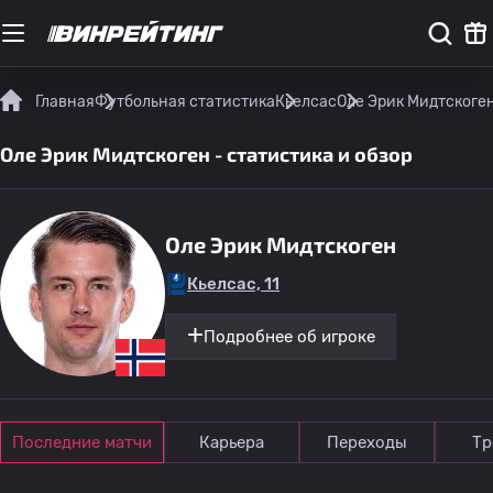
Главная
Футбольная статистика
Кьелсас
Оле Эрик Мидтскоген
Оле Эрик Мидтскоген - статистика и обзор
Оле Эрик Мидтскоген
Кьелсас, 11
Подробнее об игроке
Последние матчи
Карьера
Переходы
Тр