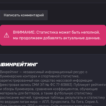
Написать комментарий
ВНИМАНИЕ: Статистика может быть неполной,
мы продолжаем добавлять актуальные данные.
Винрейтинг — независимый информационный ресурс о
букмекерских конторах и спортивной статистике,
зарегистрированный как средство массовой информации
(реестровая запись СМИ ЭЛ № ФС 77-83883). Публикует рейтинги
и обзоры букмекеров, сравнения коэффициентов, обучающие
материалы для беттеров, а также футбольную статистику:
расписание матчей, турнирные таблицы, результаты и статистику
по ведущим лигам мира — АПЛ, Бундеслига, Ла Лига, Серия А,