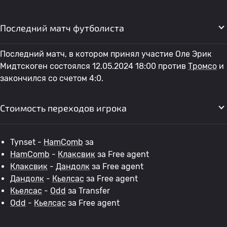
Последний матч футболиста
Последний матч, в котором принял участие Оле Эрик
Мидтскоген состоялся 12.05.2024 18:00 против
Тромсо
и
закончился со счетом 4:0.
Стоимость переходов игрока
Tynset -
HamComb
за
HamComb
-
Клаксвик
за Free agent
Клаксвик
-
Дандолк
за Free agent
Дандолк
-
Кьелсас
за Free agent
Кьелсас
-
Odd
за Transfer
Odd
-
Кьелсас
за Free agent