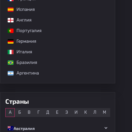
Испания
дных матчей
Англия
Португалия
Германия
Италия
Бразилия
Аргентина
Страны
Все
А
Б
В
Г
Д
Е
З
И
К
Л
М
Н
О
Австралия