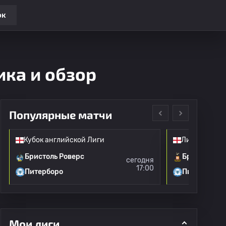
ок
ика и обзор
Популярные матчи
Кубок английской Лиги
Лига 1
Бристоль Роверс
Брэдфорд С
сегодня
17:00
Питерборо
Питерборо
Мои лиги