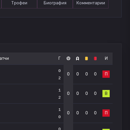
Трофеи
Биография
Комментарии
атчи
Г
И
0
0
0
0
0
П
2
1
0
0
0
0
В
2
1
0
0
0
0
П
0
0