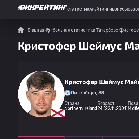
СТАТИСТИКА
РЕЙТИНГИ
БОНУСЫ
ОБЗО
СПОРТИВНАЯ СТАТИСТИКА
Главная
Футбольная статистика
Питерборо
Кристофе
Кристофер Шеймус Май
Кристофер Шеймус Май
Питерборо, 38
Страна
Возраст
Пози
Northern Ireland
24 (22.11.2001)
Midfi