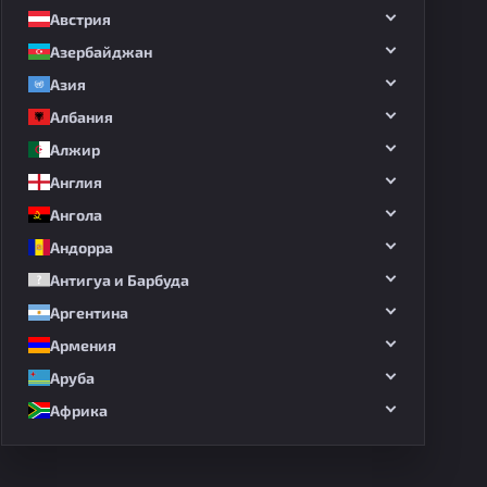
Австрия
Азербайджан
Азия
Албания
Алжир
Англия
Ангола
Андорра
Антигуа и Барбуда
Аргентина
Армения
Аруба
Африка