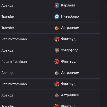
Карлайл
Аренда
Питерборо
Transfer
Алтринчем
Transfer
Флитвуд
Return from loan
Уотерфорд
Аренда
Флитвуд
Return from loan
Алтринчем
Аренда
Флитвуд
Return from loan
Алтринчем
Аренда
Флитвуд
Transfer