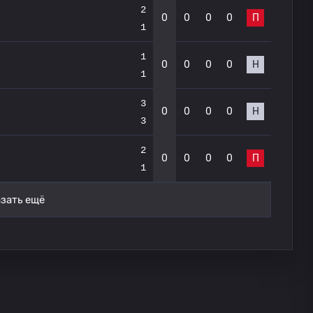
2
0
0
0
0
П
1
1
0
0
0
0
Н
1
3
0
0
0
0
Н
3
2
0
0
0
0
П
1
зать ещё