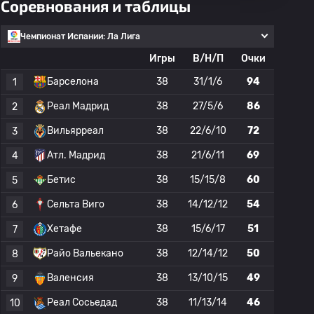
Соревнования и таблицы
Чемпионат Испании: Ла Лига
Игры
В/Н/П
Очки
Барселона
38
31/1/6
94
1
Реал Мадрид
38
27/5/6
86
2
Вильярреал
38
22/6/10
72
3
Атл. Мадрид
38
21/6/11
69
4
Бетис
38
15/15/8
60
5
Сельта Виго
38
14/12/12
54
6
Хетафе
38
15/6/17
51
7
Райо Вальекано
38
12/14/12
50
8
Валенсия
38
13/10/15
49
9
Реал Сосьедад
38
11/13/14
46
10