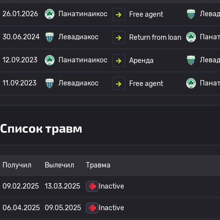
26.01.2026
Панатинаикос
Левад
Free agent
30.06.2024
Левадиакос
Пана
Return from loan
12.09.2023
Панатинаикос
Левад
Аренда
11.09.2023
Левадиакос
Пана
Free agent
Список травм
Получил
Вылечил
Травма
09.02.2025
13.03.2025
Inactive
06.04.2025
09.05.2025
Inactive