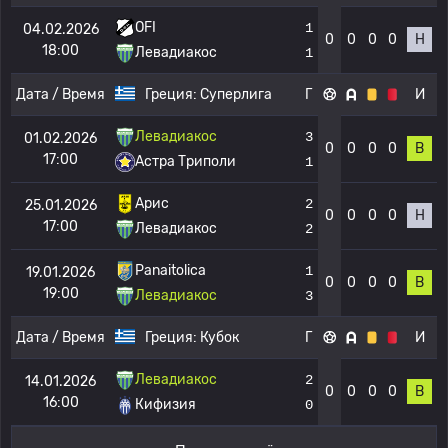
OFI
1
04.02.2026
0
0
0
0
Н
18:00
Левадиакос
1
Дата / Время
Греция:
Суперлига
Г
И
Левадиакос
3
01.02.2026
0
0
0
0
В
17:00
Астра Триполи
1
Арис
2
25.01.2026
0
0
0
0
Н
17:00
Левадиакос
2
Panaitolica
1
19.01.2026
0
0
0
0
В
19:00
Левадиакос
3
Дата / Время
Греция:
Кубок
Г
И
Левадиакос
2
14.01.2026
0
0
0
0
В
16:00
Кифизия
0