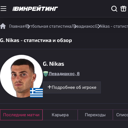
Главная
Футбольная статистика
Левадиакос
G. Nikas - статис
G. Nikas - статистика и обзор
G. Nikas
Левадиакос, 8
Подробнее об игроке
Последние матчи
Карьера
Переходы
Спис