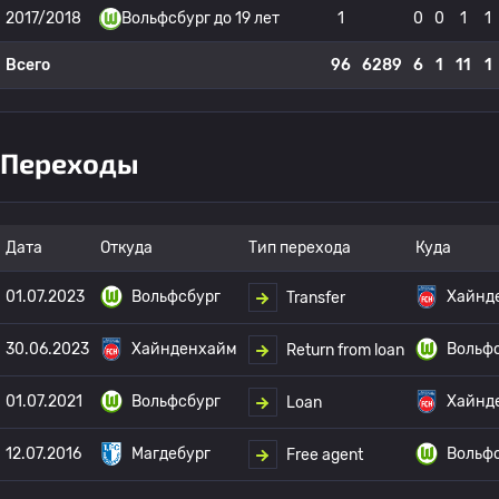
2017/2018
Вольфсбург до 19 лет
1
0
0
1
1
Всего
96
6289
6
1
11
1
Переходы
Дата
Откуда
Тип перехода
Куда
01.07.2023
Вольфсбург
Хайнд
Transfer
30.06.2023
Хайнденхайм
Вольф
Return from loan
01.07.2021
Вольфсбург
Хайнд
Loan
12.07.2016
Магдебург
Вольф
Free agent