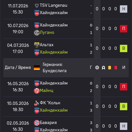
TSV Langenau
-
11.07.2026
0
0
0
0
Н
15:30
Хайнденхайм
-
Хайнденхайм
0
10.07.2026
0
0
0
0
П
19:00
Лугано
1
Альтах
1
04.07.2026
0
0
0
0
В
17:00
Хайнденхайм
2
Германия:
Дата / Время
Г
И
Бундеслига
Хайнденхайм
0
16.05.2026
0
0
0
0
П
16:30
Майнц
2
ФК "Кольн
1
10.05.2026
0
0
0
0
В
18:30
Хайнденхайм
3
Бавария
3
02.05.2026
0
0
0
0
Н
16:30
Хайнденхайм
3