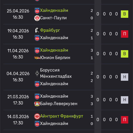
Хайнденхайм
2
25.04.2026
0
0
0
0
В
16:30
Санкт-Паули
0
Фрайбург
2
19.04.2026
0
0
0
0
П
16:30
Хайнденхайм
1
Хайнденхайм
3
11.04.2026
0
0
0
0
В
16:30
Юнион Берлин
1
Боруссия
2
04.04.2026
Мёнхенгладбах
0
0
0
0
Н
16:30
2
Хайнденхайм
Хайнденхайм
3
21.03.2026
0
0
0
0
Н
17:30
Байер Леверкузен
3
Айнтрахт Франкфурт
1
14.03.2026
0
0
0
0
П
17:30
Хайнденхайм
0