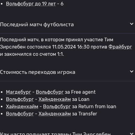
Вольфсбург до 19 лет
- 6
Последний матч футболиста
Последний матч, в котором принял участие Тим
Зирслебен состоялся 11.05.2024 16:30 против
Фрайбург
и закончился со счетом 1:1.
Стоимость переходов игрока
Магдебург
-
Вольфсбург
за Free agent
Вольфсбург
-
Хайнденхайм
за Loan
Хайнденхайм
-
Вольфсбург
за Return from loan
Вольфсбург
-
Хайнденхайм
за Transfer
Как часто получает травмы Тим Зирслебен