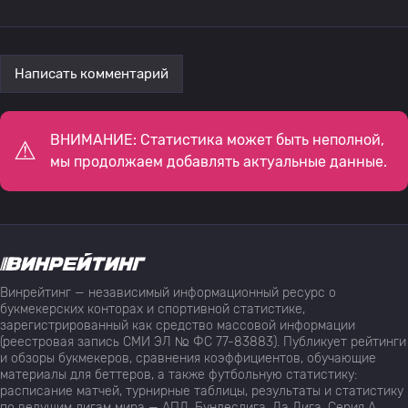
Написать комментарий
ВНИМАНИЕ: Статистика может быть неполной,
мы продолжаем добавлять актуальные данные.
Винрейтинг — независимый информационный ресурс о
букмекерских конторах и спортивной статистике,
зарегистрированный как средство массовой информации
(реестровая запись СМИ ЭЛ № ФС 77-83883). Публикует рейтинги
и обзоры букмекеров, сравнения коэффициентов, обучающие
материалы для беттеров, а также футбольную статистику:
расписание матчей, турнирные таблицы, результаты и статистику
по ведущим лигам мира — АПЛ, Бундеслига, Ла Лига, Серия А,