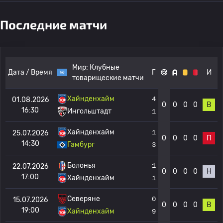
Последние матчи
Мир:
Клубные
Дата / Время
Г
И
товарищеские матчи
Хайнденхайм
4
01.08.2026
0
0
0
0
В
16:30
Ингольштадт
1
Хайнденхайм
1
25.07.2026
0
0
0
0
П
14:30
Гамбург
3
Болонья
1
22.07.2026
0
0
0
0
Н
17:00
Хайнденхайм
1
Северяне
0
15.07.2026
0
0
0
0
В
19:00
Хайнденхайм
9