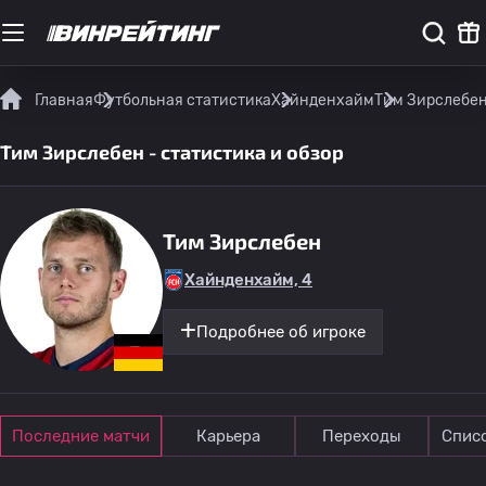
Главная
Футбольная статистика
Хайнденхайм
Тим Зирслебен 
Тим Зирслебен - статистика и обзор
Тим Зирслебен
Хайнденхайм, 4
Подробнее об игроке
Последние матчи
Карьера
Переходы
Спис