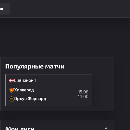
ок
Популярные матчи
Дивизион 1
Хиллерод
15.08
14:00
Орхус Форвард
Мои лиги