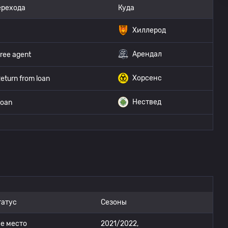
ерехода
Куда
Хиллерод
Арендал
ree agent
Хорсенс
eturn from loan
Нествед
oan
татус
Сезоны
-е место
2021/2022,