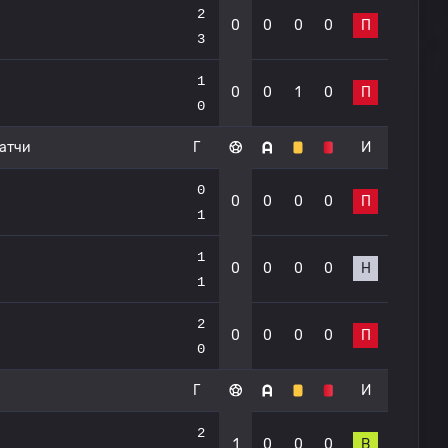
2
0
0
0
0
П
3
1
0
0
1
0
П
0
атчи
Г
И
0
0
0
0
0
П
1
1
0
0
0
0
Н
1
2
0
0
0
0
П
0
Г
И
2
1
0
0
0
В