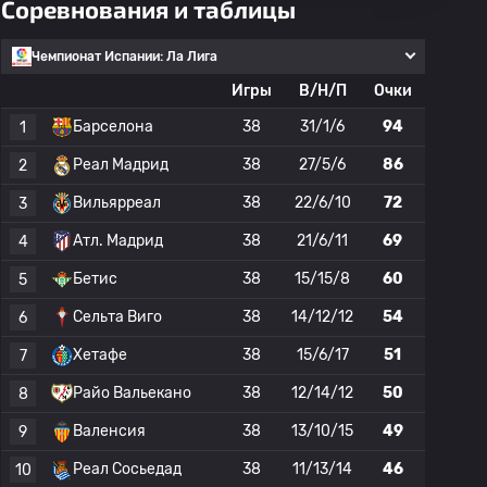
Соревнования и таблицы
Чемпионат Испании: Ла Лига
Игры
В/Н/П
Очки
Барселона
38
31/1/6
94
1
Реал Мадрид
38
27/5/6
86
2
Вильярреал
38
22/6/10
72
3
Атл. Мадрид
38
21/6/11
69
4
Бетис
38
15/15/8
60
5
Сельта Виго
38
14/12/12
54
6
Хетафе
38
15/6/17
51
7
Райо Вальекано
38
12/14/12
50
8
Валенсия
38
13/10/15
49
9
Реал Сосьедад
38
11/13/14
46
10