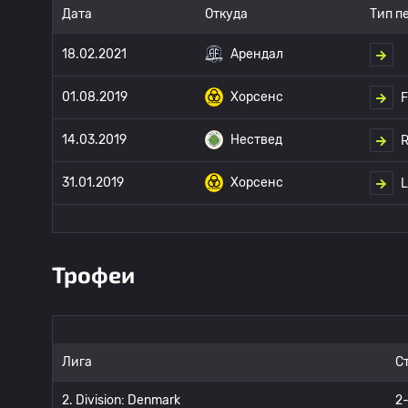
Дата
Откуда
Тип п
18.02.2021
Арендал
01.08.2019
Хорсенс
F
14.03.2019
Нествед
R
31.01.2019
Хорсенс
L
Трофеи
Лига
С
2. Division: Denmark
2