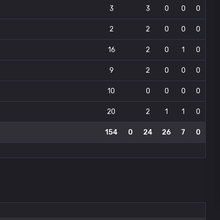
3
3
0
0
0
2
2
0
0
0
16
2
0
1
0
9
2
0
0
0
10
0
0
0
0
20
2
1
1
0
154
0
24
26
7
0