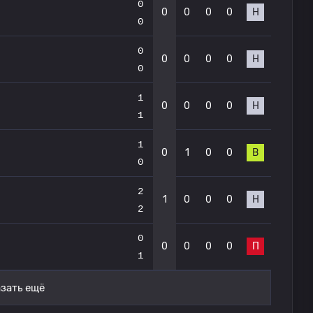
0
0
0
0
0
Н
0
0
0
0
0
0
Н
0
1
0
0
0
0
Н
1
1
0
1
0
0
В
0
2
1
0
0
0
Н
2
0
0
0
0
0
П
1
зать ещё