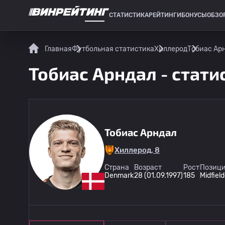
СТАТИСТИКА
РЕЙТИНГИ
БОНУСЫ
ОБЗО
СПОРТИВНАЯ СТАТИСТИКА
Главная
Футбольная статистика
Хиллерод
Тобиас Арн
Тобиас Арндал - стати
Тобиас Арндал
Хиллерод, 8
Страна
Возраст
Рост
Позици
Denmark
28 (01.09.1997)
185
Midfield