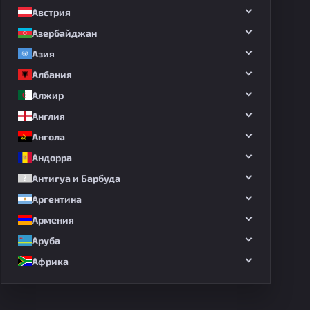
Австрия
Азербайджан
Азия
Албания
Алжир
Англия
Ангола
Андорра
Антигуа и Барбуда
Аргентина
Армения
Аруба
Африка