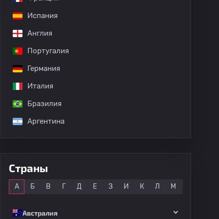
Испания
Англия
Португалия
Германия
Италия
Бразилия
Аргентина
Страны
Все
А
Б
В
Г
Д
Е
З
И
К
Л
М
Н
О
Австралия