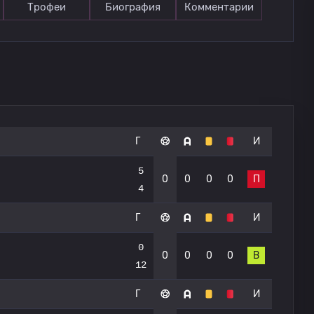
Трофеи
Биография
Комментарии
Г
И
5
0
0
0
0
П
4
Г
И
0
0
0
0
0
В
12
Г
И