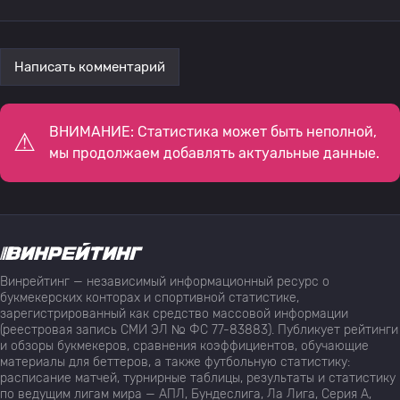
Написать комментарий
ВНИМАНИЕ: Статистика может быть неполной,
мы продолжаем добавлять актуальные данные.
Винрейтинг — независимый информационный ресурс о
букмекерских конторах и спортивной статистике,
зарегистрированный как средство массовой информации
(реестровая запись СМИ ЭЛ № ФС 77-83883). Публикует рейтинги
и обзоры букмекеров, сравнения коэффициентов, обучающие
материалы для беттеров, а также футбольную статистику:
расписание матчей, турнирные таблицы, результаты и статистику
по ведущим лигам мира — АПЛ, Бундеслига, Ла Лига, Серия А,