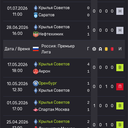
Крылья Советов
0
01.07.2026
0
0
0
0
Н
11:00
Саратов
0
Крылья Советов
1
28.06.2026
0
0
0
0
Н
16:00
Нефтехимик
1
Россия:
Премьер
Дата / Время
Г
И
Лига
Крылья Советов
4
17.05.2026
0
0
0
0
В
18:00
Акрон
1
Оренбург
1
10.05.2026
0
0
1
0
П
12:30
Крылья Советов
0
Крылья Советов
2
01.05.2026
1
0
0
0
В
17:00
Спартак Москва
1
Крылья Советов
2
25.04.2026
0
0
1
0
В