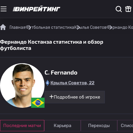
Главная
Футбольная статистика
Крылья Советов
Фернандо Ко
Фернандо Костанза статистика и обзор
футболиста
C. Fernando
Крылья Советов, 22
Подробнее об игроке
Последние матчи
Карьера
Переходы
Спис