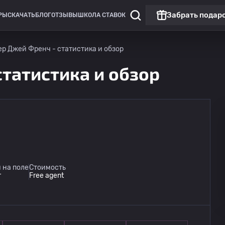
Забрать подар
РЫ
СКАЧАТЬ
БЛОГ
ОТЗЫВЫ
ШКОЛА СТАВОК
ер Джей Френч - статистика и обзор
статистика и обзор
 на поле
Стоимость
r
Free agent