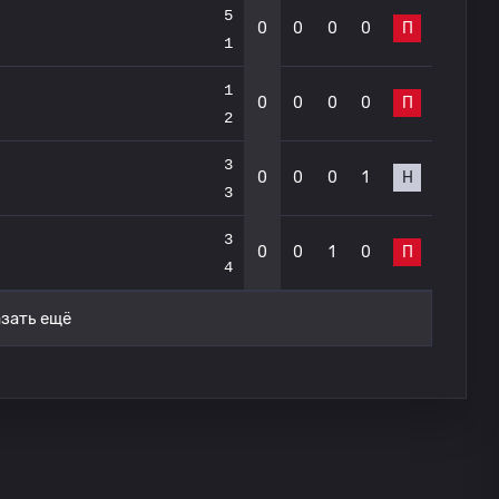
5
0
0
0
0
П
1
1
0
0
0
0
П
2
3
0
0
0
1
Н
3
3
0
0
1
0
П
4
зать ещё