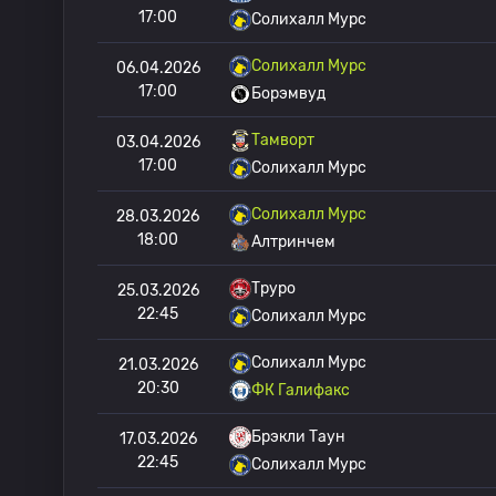
17:00
Солихалл Мурс
Солихалл Мурс
06.04.2026
17:00
Борэмвуд
Тамворт
03.04.2026
17:00
Солихалл Мурс
Солихалл Мурс
28.03.2026
18:00
Алтринчем
Труро
25.03.2026
22:45
Солихалл Мурс
Солихалл Мурс
21.03.2026
20:30
ФК Галифакс
Брэкли Таун
17.03.2026
22:45
Солихалл Мурс