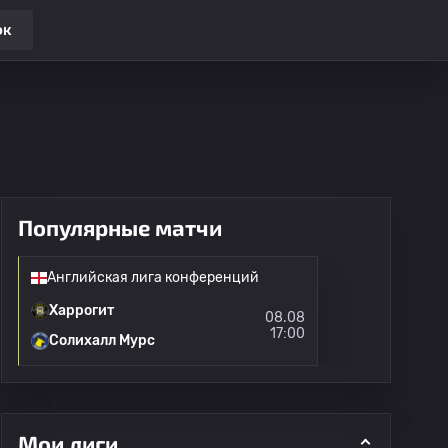
ок
Популярные матчи
Английская лига конференций
Харрогит
08.08
17:00
Солихалл Мурс
Мои лиги