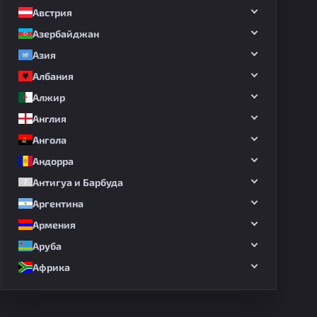
Австрия
Азербайджан
Азия
Албания
Алжир
Англия
Ангола
Андорра
Антигуа и Барбуда
Аргентина
Армения
Аруба
Африка