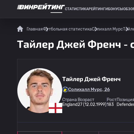
СТАТИСТИКА
РЕЙТИНГИ
БОНУСЫ
ОБЗО
СПОРТИВНАЯ СТАТИСТИКА
Главная
Футбольная статистика
Солихалл Мурс
Тайл
Тайлер Джей Френч - 
Тайлер Джей Френч
Солихалл Мурс, 26
Страна
Возраст
Рост
Позиция
England
27 (12.02.1999)
183
Defende