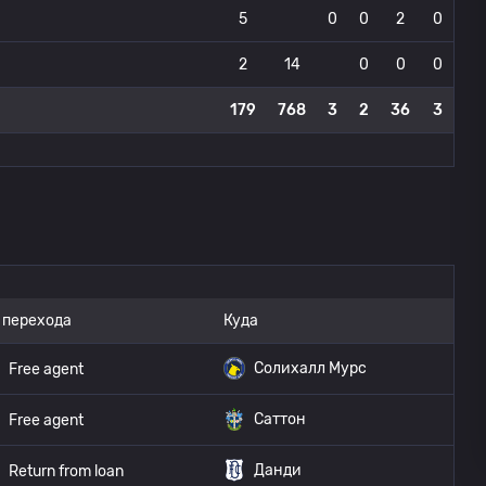
5
0
0
2
0
2
14
0
0
0
179
768
3
2
36
3
 перехода
Куда
Солихалл Мурс
Free agent
Саттон
Free agent
Данди
Return from loan