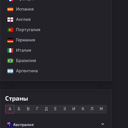
Испания
Англия
Португалия
Германия
Италия
Бразилия
Аргентина
Страны
Все
А
Б
В
Г
Д
Е
З
И
К
Л
М
Н
О
Австралия