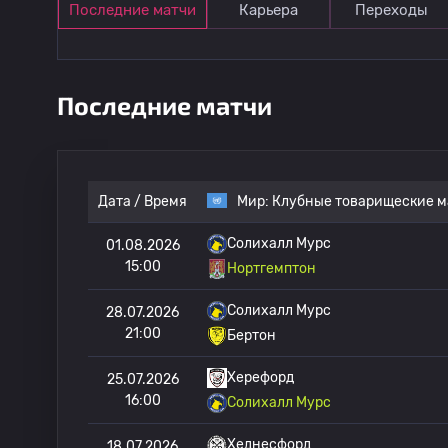
Последние матчи
Карьера
Переходы
Последние матчи
Дата / Время
Мир:
Клубные товарищеские м
Солихалл Мурс
01.08.2026
15:00
Нортгемптон
Солихалл Мурс
28.07.2026
21:00
Бертон
Херефорд
25.07.2026
16:00
Солихалл Мурс
Хеднесфорд
18.07.2026