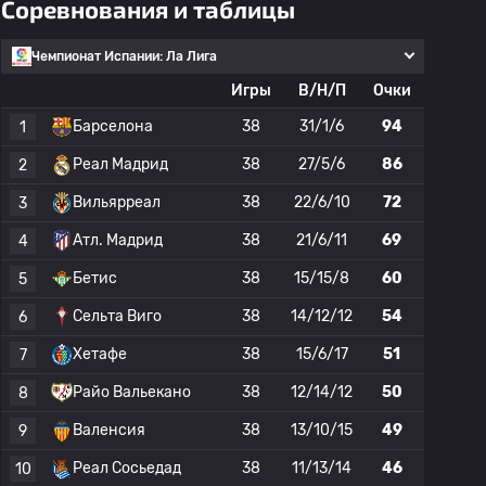
Соревнования и таблицы
Чемпионат Испании: Ла Лига
Игры
В/Н/П
Очки
Барселона
38
31/1/6
94
1
Реал Мадрид
38
27/5/6
86
2
Вильярреал
38
22/6/10
72
3
Атл. Мадрид
38
21/6/11
69
4
Бетис
38
15/15/8
60
5
Сельта Виго
38
14/12/12
54
6
Хетафе
38
15/6/17
51
7
Райо Вальекано
38
12/14/12
50
8
Валенсия
38
13/10/15
49
9
Реал Сосьедад
38
11/13/14
46
10