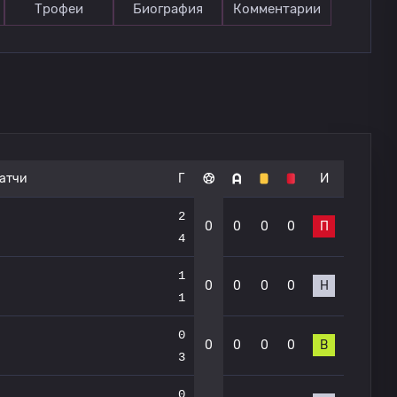
Трофеи
Биография
Комментарии
атчи
Г
И
2
0
0
0
0
П
4
1
0
0
0
0
Н
1
0
0
0
0
0
В
3
0