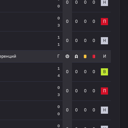
0
0
0
0
Н
0
0
0
0
0
0
П
3
1
0
0
0
0
Н
1
ференций
Г
И
1
0
0
0
0
В
4
0
0
0
0
0
П
3
0
0
0
0
0
Н
0
0