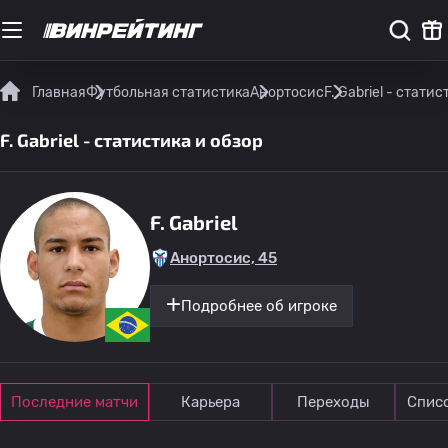
Главная
Футбольная статистика
Анортосис
F. Gabriel - стати
F. Gabriel - статистика и обзор
F. Gabriel
Анортосис, 45
Подробнее об игроке
Последние матчи
Карьера
Переходы
Спис