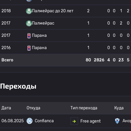
2018
Палмейрас до 20 лет
2
0
0
1
2
2017
Палмейрас
1
0
0
2
0
2017
Парана
1
0
0
0
0
2016
Парана
1
0
0
0
0
Всего
80
2826
4
0
23
5
Переходы
Дата
Откуда
Тип перехода
Куда
06.08.2025
Confianca
Ано
Free agent