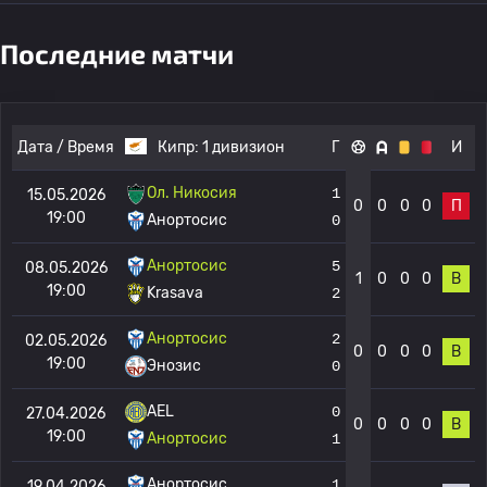
Последние матчи
Дата / Время
Кипр:
1 дивизион
Г
И
Ол. Никосия
1
15.05.2026
0
0
0
0
П
19:00
Анортосис
0
Анортосис
5
08.05.2026
1
0
0
0
В
19:00
Krasava
2
Анортосис
2
02.05.2026
0
0
0
0
В
19:00
Энозис
0
AEL
0
27.04.2026
0
0
0
0
В
19:00
Анортосис
1
Анортосис
1
19.04.2026