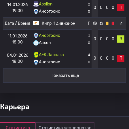
Apollon
2
14.01.2026
0
0
0
0
П
19:00
Анортосис
0
Дата / Время
Кипр:
1 дивизион
Г
И
Анортосис
1
11.01.2026
0
0
0
0
В
18:00
Аахен
0
АЕК Ларнака
4
04.01.2026
0
0
0
0
П
18:00
Анортосис
0
Показать ещё
Карьера
Статистика
Статистика чемпионатов