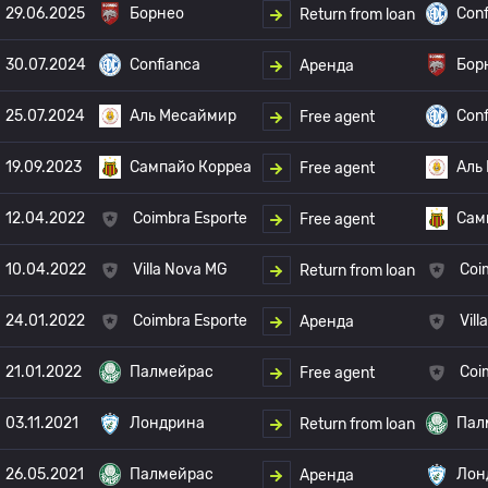
29.06.2025
Борнео
Conf
Return from loan
30.07.2024
Confianca
Бор
Аренда
25.07.2024
Аль Месаймир
Conf
Free agent
19.09.2023
Сампайо Корреа
Аль
Free agent
12.04.2022
Coimbra Esporte
Сам
Free agent
10.04.2022
Villa Nova MG
Coi
Return from loan
24.01.2022
Coimbra Esporte
Vil
Аренда
21.01.2022
Палмейрас
Coi
Free agent
03.11.2021
Лондрина
Пал
Return from loan
26.05.2021
Палмейрас
Лон
Аренда