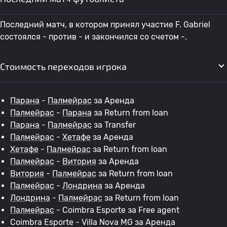
Последний матч, в котором принял участие F. Gabriel
состоялся - против - и закончился со счетом -.
Стоимость переходов игрока
Парана
-
Палмейрас
за Аренда
Палмейрас
-
Парана
за Return from loan
Парана
-
Палмейрас
за Transfer
Палмейрас
-
Хетафе
за Аренда
Хетафе
-
Палмейрас
за Return from loan
Палмейрас
-
Витория
за Аренда
Витория
-
Палмейрас
за Return from loan
Палмейрас
-
Лондрина
за Аренда
Лондрина
-
Палмейрас
за Return from loan
Палмейрас
- Coimbra Esporte за Free agent
Coimbra Esporte - Villa Nova MG за Аренда