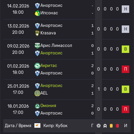
Анортосис
-
14.02.2026
0
0
0
0
Н
18:00
Ипсонас
-
Анортосис
1
13.02.2026
0
0
0
0
Н
20:00
Krasava
1
Арис Лимассол
0
09.02.2026
0
0
0
0
В
20:00
Анортосис
1
Акритас
2
01.02.2026
0
0
0
0
П
18:00
Анортосис
0
Анортосис
2
25.01.2026
1
0
0
0
В
17:00
AEL
1
Омония
2
18.01.2026
0
0
0
0
П
17:00
Анортосис
0
Дата / Время
Кипр:
Кубок
Г
И