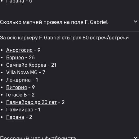
Парана
- 0
Сколько матчей провел на поле F. Gabriel
За всю карьеру F. Gabriel отыграл 80 встреч/встречи
Анортосис
- 9
Борнео
- 26
Сампайо Корреа
- 21
Villa Nova MG - 7
Лондрина
- 1
Витория
- 9
Гетафе Б
- 2
Палмейрас до 20 лет
- 2
Палмейрас
- 1
Парана
- 2
Последний матч футболиста