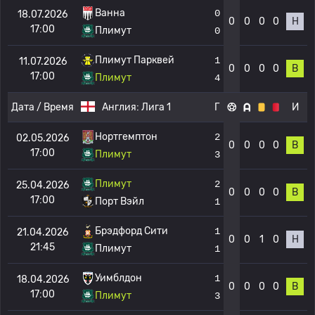
Ванна
0
18.07.2026
0
0
0
0
Н
17:00
Плимут
0
Плимут Парквей
1
11.07.2026
0
0
0
0
В
17:00
Плимут
4
Дата / Время
Англия:
Лига 1
Г
И
Нортгемптон
2
02.05.2026
0
0
0
0
В
17:00
Плимут
3
Плимут
2
25.04.2026
0
0
0
0
В
17:00
Порт Вэйл
1
Брэдфорд Сити
1
21.04.2026
0
0
1
0
Н
21:45
Плимут
1
Уимблдон
1
18.04.2026
0
0
0
0
В
17:00
Плимут
3