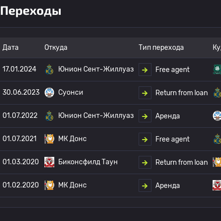
Переходы
Дата
Откуда
Тип перехода
Ку
17.01.2024
Юнион Сент-Жиллуаз
Free agent
30.06.2023
Суонси
Return from loan
01.07.2022
Юнион Сент-Жиллуаз
Аренда
01.07.2021
МК Донс
Free agent
01.03.2020
Биконсфилд Таун
Return from loan
01.02.2020
МК Донс
Аренда