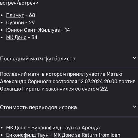
встреч/встречи
Плимут
- 68
Суонси
- 29
Юнион Сент-Жиллуаз
- 14
МК Донс
- 34
Последний матч футболиста
Последний матч, в котором принял участие Мэтью
Александр Соринола состоялся 12.07.2024 20:00 против
Орландо Пираты
и закончился со счетом 2:2.
Стоимость переходов игрока
МК Донс
-
Биконсфилд Таун
за Аренда
Биконсфилд Таун
-
МК Донс
за Return from loan