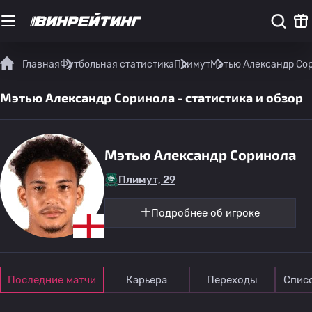
Главная
Футбольная статистика
Плимут
Мэтью Александр Сор
Мэтью Александр Соринола - статистика и обзор
Мэтью Александр Соринола
Плимут, 29
Подробнее об игроке
Последние матчи
Карьера
Переходы
Спис