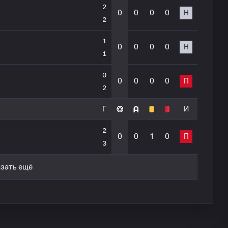
2
0
0
0
0
Н
2
1
0
0
0
0
Н
1
0
0
0
0
0
П
2
Г
И
2
0
0
1
0
П
3
зать ещё