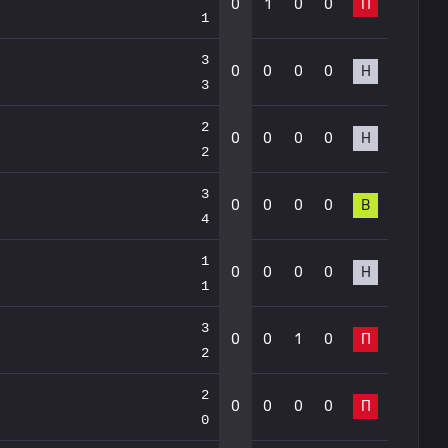
0
1
0
0
П
1
3
0
0
0
0
Н
3
2
0
0
0
0
Н
2
3
0
0
0
0
В
4
1
0
0
0
0
Н
1
3
0
0
1
0
П
2
2
0
0
0
0
П
0