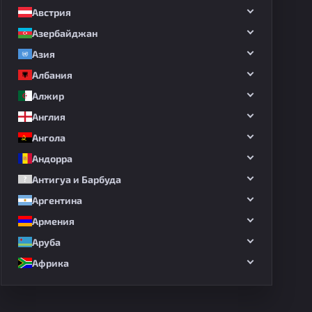
Австрия
Азербайджан
Азия
Албания
Алжир
Англия
Ангола
Андорра
Антигуа и Барбуда
Аргентина
Армения
Аруба
Африка