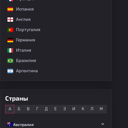
Испания
Англия
дных матчей
Португалия
Германия
Италия
Бразилия
Аргентина
Страны
Все
А
Б
В
Г
Д
Е
З
И
К
Л
М
Н
О
Австралия