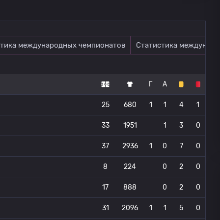
тика международных чемпионатов
Статистика междунаро
Г
А
25
680
1
1
4
1
33
1951
1
3
0
37
2936
1
0
7
0
8
224
0
2
0
17
888
0
2
0
31
2096
1
1
5
0