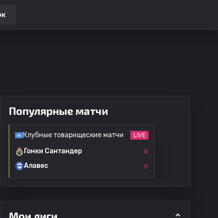
ок
Популярные матчи
Клубные товарищеские матчи
LIVE
Гонки Сантандер
0
Алавес
0
Мои лиги