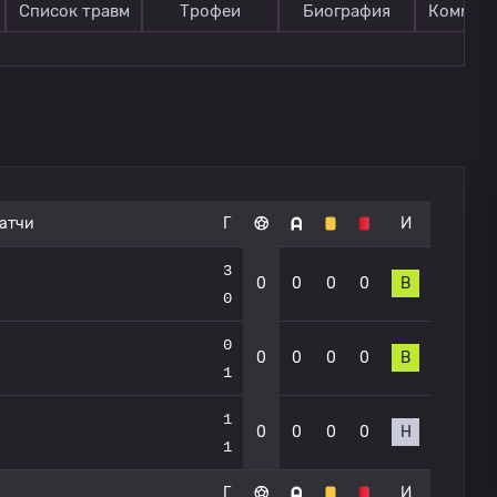
Список травм
Трофеи
Биография
Коммен
атчи
Г
И
3
0
0
0
0
В
0
0
0
0
0
0
В
1
1
0
0
0
0
Н
1
Г
И