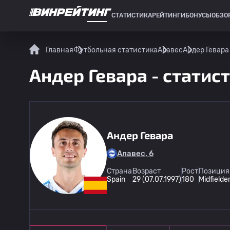
СТАТИСТИКА
РЕЙТИНГИ
БОНУСЫ
ОБЗО
СПОРТИВНАЯ СТАТИСТИКА
Главная
Футбольная статистика
Алавес
Андер Гевара
Андер Гевара - статис
Андер Гевара
Алавес, 6
Страна
Возраст
Рост
Позиция
Spain
29 (07.07.1997)
180
Midfielde