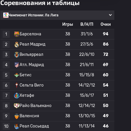
Соревнования и таблицы
Чемпионат Испании: Ла Лига
Игры
В/Н/П
Очки
Барселона
38
31/1/6
94
1
Реал Мадрид
38
27/5/6
86
2
Вильярреал
38
22/6/10
72
3
Атл. Мадрид
38
21/6/11
69
4
Бетис
38
15/15/8
60
5
Сельта Виго
38
14/12/12
54
6
Хетафе
38
15/6/17
51
7
Райо Вальекано
38
12/14/12
50
8
Валенсия
38
13/10/15
49
9
Реал Сосьедад
38
11/13/14
46
10